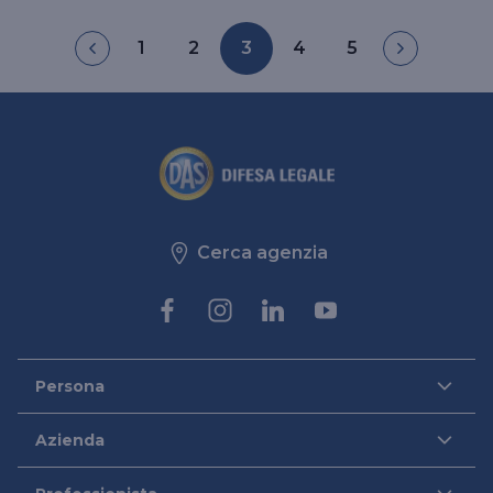
1
2
3
4
5
Cerca agenzia
Persona
DAS per Te
Azienda
DAS in Movimento
DAS Tutela Aziende