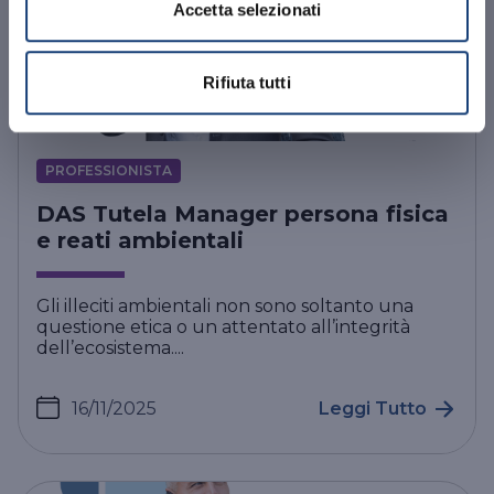
Accetta selezionati
Rifiuta tutti
PROFESSIONISTA
DAS Tutela Manager persona fisica
e reati ambientali
Gli illeciti ambientali non sono soltanto una
questione etica o un attentato all’integrità
dell’ecosistema....
16/11/2025
Leggi Tutto