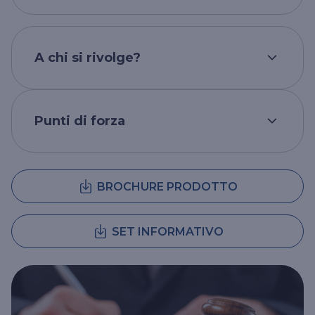
Retroattività della garanzia nei
procedimenti penali
Tutela in ambito penale anche per
A chi si rivolge?
presunti reati compiuti prima della
decorrenza della polizza, ma di cui si
Società di capitali ed Enti
che
viene a conoscenza durante la validità
necessitano di proteggere i
del contratto.
Punti di forza
propri esponenti apicali.
La polizza è modulare:
Retroattività estesa
Integrazione RC Patrimoniale/D&O
l'impresa definisce il perimetro
Copertura per fatti penali accaduti fino
Difesa legale attiva per il risarcimento
di copertura scegliendo il numero e il
BROCHURE PRODOTTO
a 5 anni prima della stipula,
dei danni subiti e passiva ad
ruolo delle figure da assicurare
garantendo continuità alla tutela
integrazione delle polizze di
legale.
Responsabilità Patrimoniale/D&O
SET INFORMATIVO
esistenti.
Gestione della reputazione
(Litigation PR)
Sanzioni amministrative
In caso di procedimento penale con
Tutela legale per l’opposizione a
esposizione mediatica, la polizza
sanzioni amministrative legate