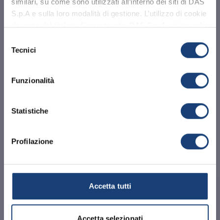
similari, su come sono utilizzati all’interno dei siti di DAS
che sono avvenuti durante la validità
S.p.A e sulla loro modalità di gestione. L’utilizzo di cookie
di una precedente polizza di tutela
da parte del titolare di questo sito, DAS S.p.A. si inquadra
Abbiamo aggiornato la sezione privacy.
legale sottoscritta dal contraente
Casi Risolti
nell’Informativa Privacy e nella Privacy e Sicurezza del
Ti invitiamo a
leggere l'informativa
Selezione
anche con altro assicuratore e dei
Sito alle quali si rinvia.
aggiornata
alla nuova normativa
Tecnici
del
quali l’assicurato venga a conoscenza
consenso
per la prima volta dopo la cessazione
OK, HO CAPITO.
del contratto presso il precedente
Funzionalità
assicuratore
Statistiche
Profilazione
AZIENDA
La vicenda della AlfaTech S.r.l.
Accetta tutti
Non è sempre facile distinguere tra un
Accetta selezionati