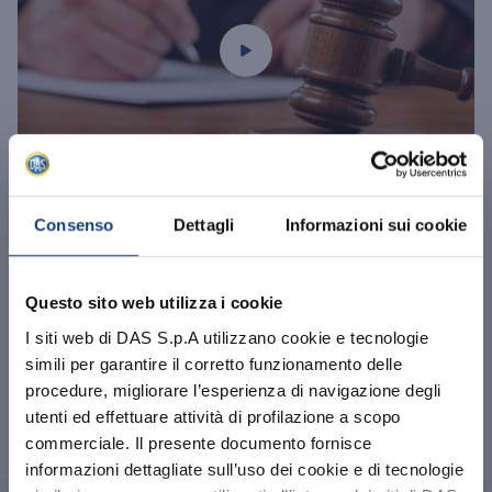
prevede la copertura delle spese per
all’attività svolta presso la Società. Sono
servizi di supporto alla gestione della
incluse le spese per la difesa
comunicazione, attraverso l’intervento
dell’assicurato nella fase antecedente
di professionisti specializzati (Litigation
l’emissione del provvedimento
PR).
sanzionatorio contro cui presentare
ricorso
Massimale per sinistro fino a
01.12.2022
200.000 €
Copertura delle spese di lite per gli
Consenso
Dettagli
Informazioni sui cookie
Copertura delle spese legali con ampio
eventi relativi alla circolazione
Cosa copre una polizza assicurazione
massimale che consente la gestione di
stradale per ragioni di servizio
tutela legale?
più controversie nel corso dell'anno
(compresi gli eventi che coinvolgono
Questo sito web utilizza i cookie
con disponibilità adeguate alla natura
il manager nella veste di pedone,
I siti web di DAS S.p.A utilizzano cookie e tecnologie
La polizza di tutela legale copre tutte le spese
delle vertenze che possono
ciclista o trasportato su qualsiasi
simili per garantire il corretto funzionamento delle
collegate alla difesa in sede penale, civile e
coinvolgere le figure apicali d'azienda.
veicolo).
amministrativa, nel limite degli ambiti previsti
procedure, migliorare l’esperienza di navigazione degli
dalle gara...
utenti ed effettuare attività di profilazione a scopo
Clausola di continuità con polizze
commerciale. Il presente documento fornisce
precedenti.
informazioni dettagliate sull’uso dei cookie e di tecnologie
La garanzia può estendersi agli eventi