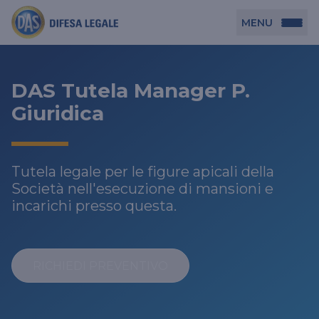
MENU
Persona
DAS Tutela Manager P.
DAS per Te
Giuridica
Azienda
DAS in Movimento
DAS Tutela Associazioni
Novità
Tutela legale per le figure apicali della
Professionista
DAS Tutela Aziende
Società nell'esecuzione di mansioni e
incarichi presso questa.
DAS Impresa Edile
DAS Professionista
Cerca Agenzia
DAS Tutela Manager P. Giuridica
DAS Professione Sanitaria
DAS in Condominio
DAS Tutela Manager P. Fisica
RICHIEDI PREVENTIVO
DAS Circolazione Business
La nostra famiglia, la nostra casa, la nostra intimità.
DAS Ritiro Patente Business
Una serie di prodotti dedicati all’assicurazione