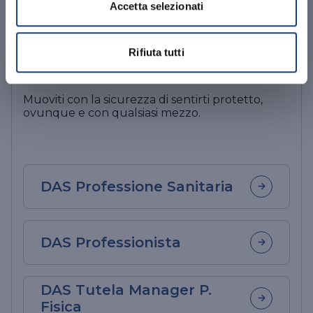
Accetta selezionati
Rifiuta tutti
Professionista
Muoviti con la sicurezza di sentirti protetto,
ovunque e con qualsiasi mezzo.
DAS Professione Sanitaria
DAS Professionista
DAS Tutela Manager P.
Fisica