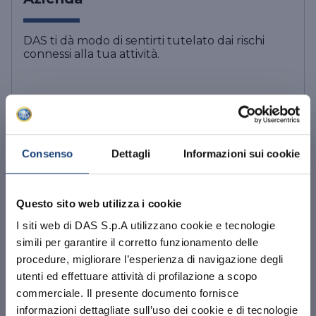
DAS ti dà modo di sentirti tutelato dai rischi
connessi alla tua attività.
DAS Tutela Manager P.
Giuridica
Consenso
Dettagli
Informazioni sui cookie
DAS in Condominio
Questo sito web utilizza i cookie
I siti web di DAS S.p.A utilizzano cookie e tecnologie
DAS Tutela Aziende
simili per garantire il corretto funzionamento delle
procedure, migliorare l’esperienza di navigazione degli
utenti ed effettuare attività di profilazione a scopo
commerciale. Il presente documento fornisce
DAS Impresa Edile
informazioni dettagliate sull’uso dei cookie e di tecnologie