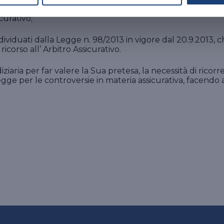
 n. 162/2014 in vigore dal 9.2.2015,
che si pone come condi
icurativo;
ividuati dalla Legge n. 98/2013 in vigore dal 20.9.2013, 
ricorso all’ Arbitro Assicurativo.
ziaria per far valere la Sua pretesa, la necessità di ricor
gge per le controversie in materia assicurativa, facendo al