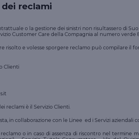
 dei reclami
Vai ai prodotti per l'azienda
professionista in materia di recupero crediti e
Vai ai prodotti per la persona
coprendo, eventualmente in sede di tutela
penale, le spese legali che il professionista si
trova a dover sostenere.
ontrattuale o la gestione dei sinistri non risultassero di 
Vai ai prodotti per il professionista
 servizio Customer Care della Compagnia al numero verde 
ere risolto e volesse sporgere reclamo può compilare il 
o Clienti
.it
 reclami è il Servizio Clienti.
a, in collaborazione con le Linee ed i Servizi aziendali c
l reclamo o in caso di assenza di riscontro nel termine m