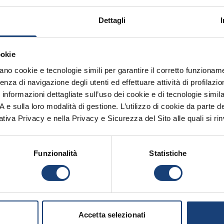
 controversie sono
:
Dettagli
l’Assicurato e la Società sulle possibilità di esito positi
abilito dalle Condizioni Generali di assicurazione. In o
ookie
zano cookie e tecnologie simili per garantire il corretto funzionam
nato la sezione privacy. Ti invitiamo a
leggere l'inform
enza di navigazione degli utenti ed effettuare attività di profilaz
lla nuova normativa
nformazioni dettagliate sull’uso dei cookie e di tecnologie simila
.A e sulla loro modalità di gestione. L’utilizzo di cookie da parte d
 risoluzione delle controversie 
ativa Privacy e nella Privacy e Sicurezza del Sito alle quali si rin
PITO.
Funzionalità
Statistiche
.M. 6/11/2024, n. 215) può essere attivato, ne
r controversie derivanti dal contratto di assicurazione
stazioni e ai servizi assicurativi, oppure la violazione
e il ricorso solo dopo aver inviato un reclamo alla compag
. Il ricorso all’Arbitro Assicurativo è condizione necessar
Accetta selezionati