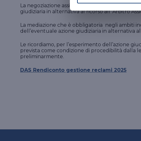
La negoziazione assistita, introdotta con la Legge
giudiziaria in alternativa al ricorso all’ Arbitro Ass
La mediazione che è obbligatoria negli ambiti ind
dell’eventuale azione giudiziaria in alternativa al 
Le ricordiamo, per l’esperimento dell’azione giudi
prevista come condizione di procedibilità dalla le
preliminarmente.
DAS Rendiconto gestione reclami 2025