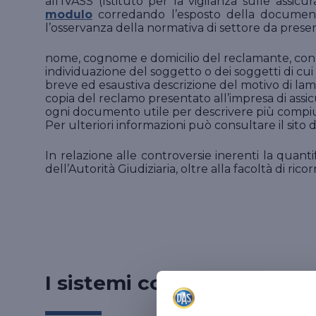
all’IVASS (Istituto per la vigilanza sulle ass
modulo
corredando l’esposto della documenta
l’osservanza della normativa di settore da prese
nome, cognome e domicilio del reclamante, con 
individuazione del soggetto o dei soggetti di cui 
breve ed esaustiva descrizione del motivo di lam
copia del reclamo presentato all’impresa di assic
ogni documento utile per descrivere più compiu
Per ulteriori informazioni può consultare il sito 
In relazione alle controversie inerenti la quant
dell’Autorità Giudiziaria, oltre alla facoltà di ric
I sistemi convenzionali di 