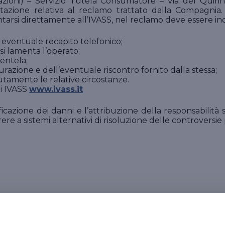
icurazioni) – Servizio Tutela Consumatore – Via del Qui
zione relativa al reclamo trattato dalla Compagnia. 
ntarsi direttamente all’IVASS, nel reclamo deve essere ind
eventuale recapito telefonico;
si lamenta l’operato;
entela;
urazione e dell’eventuale riscontro fornito dalla stessa;
tamente le relative circostanze.
di IVASS
www.ivass.it
ificazione dei danni e l’attribuzione della responsabili
orrere a sistemi alternativi di risoluzione delle controversi
risoluzione delle controversie 