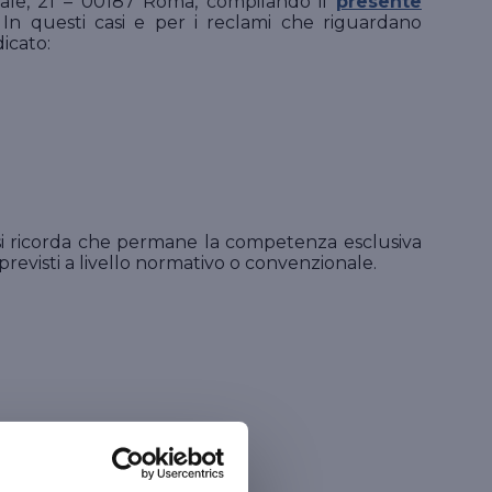
rinale, 21 – 00187 Roma, compilando il
presente
In questi casi e per i reclami che riguardano
icato:
tà si ricorda che permane la competenza esclusiva
e previsti a livello normativo o convenzionale.
sono: