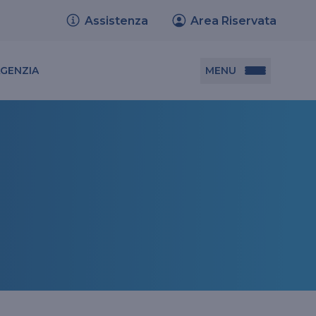
Assistenza
Area Riservata
MENU
AGENZIA
Documenti utili
Set informativi dei prodotti
Trasferimento polizze
Relazione sulla solvibilità e condizione
finanziaria