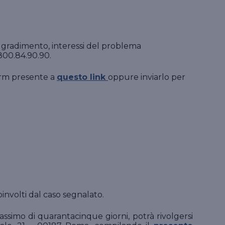
Suo gradimento, interessi del problema
800.84.90.90.
form presente a
questo link
oppure inviarlo per
oinvolti dal caso segnalato.
assimo di quarantacinque giorni, potrà rivolgersi