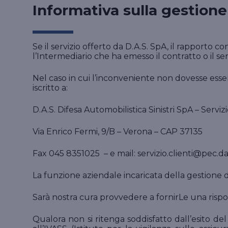
Informativa sulla gestione
Se il servizio offerto da D.A.S. SpA, il rapporto c
l’Intermediario che ha emesso il contratto o il
Nel caso in cui l’inconveniente non dovesse ess
iscritto a:
D.A.S. Difesa Automobilistica Sinistri SpA – Servizi
Via Enrico Fermi, 9/B – Verona – CAP 37135
Fax 045 8351025 – e mail: servizio.clienti@pec.das
La funzione aziendale incaricata della gestione dei
Sarà nostra cura provvedere a fornirLe una rispost
Qualora non si ritenga soddisfatto dall’esito de