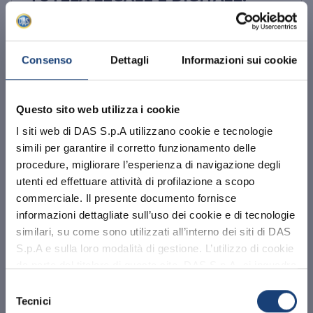
PARTNERSHIP STRATEGICA TRA
DAS ASSICURAZIONI E
TRUESCREEN CONTRO LE “FALSE
Consenso
Dettagli
Informazioni sui cookie
PROVE”
Grazie all’accordo, sarà possibile certificare i
Questo sito web utilizza i cookie
contenuti digitali in caso di contenzioso
giudiziario, in modo da garantire l’autenticità
I siti web di DAS S.p.A utilizzano cookie e tecnologie
di dati, immagini e i ...
simili per garantire il corretto funzionamento delle
procedure, migliorare l’esperienza di navigazione degli
31.03.2026
LEGGI TUTTO
utenti ed effettuare attività di profilazione a scopo
commerciale. Il presente documento fornisce
informazioni dettagliate sull’uso dei cookie e di tecnologie
similari, su come sono utilizzati all’interno dei siti di DAS
S.p.A e sulla loro modalità di gestione. L’utilizzo di cookie
da parte del titolare di questo sito, DAS S.p.A. si inquadra
Abbiamo aggiornato la sezione privacy.
nell’Informativa Privacy e nella Privacy e Sicurezza del
Ti invitiamo a
leggere l'informativa
Selezione
Sito alle quali si rinvia.
aggiornata
alla nuova normativa
Tecnici
del