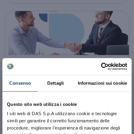
AZIENDA
Infortunio nell’area comune del
condominio: di chi è la colpa?
Consenso
Dettagli
Informazioni sui cookie
Può accadere che, in immobili storici o di
Questo sito web utilizza i cookie
vecchia costruzione, alcuni spazi comuni si
trovino in cattive condizioni strutt...
I siti web di DAS S.p.A utilizzano cookie e tecnologie
simili per garantire il corretto funzionamento delle
10/09/2025
Leggi Tutto
procedure, migliorare l’esperienza di navigazione degli