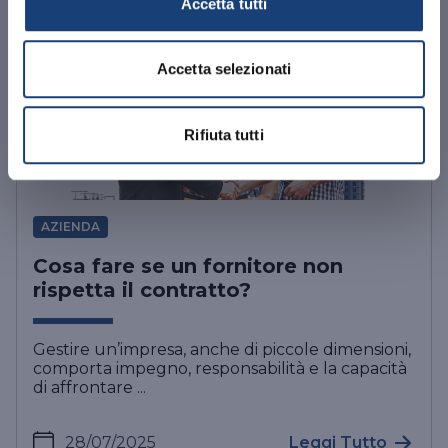
Accetta tutti
Accetta selezionati
Rifiuta tutti
AZIENDA
Cosa fare se un fornitore non
rispetta il contratto?
Gestire un’impresa, anche di piccole dimensioni,
comporta impegno, responsabilità e la capacità
di affrontare ...
28/07/2025
Leggi Tutto