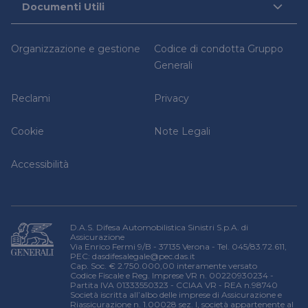
Documenti Utili
Magazine
Contatti
Iniziative sociali
Firma elettronica avanzata
Set Informativi dei Prodotti
Guide legali
Richiedi una consulenza legale
Organizzazione e gestione
Codice di condotta Gruppo
Trasferimento Polizze
Denuncia un sinistro
Relazione sulla solvibilità e condizioni finanziaria
Generali
Domande frequenti
Reclami
Privacy
Cookie
Note Legali
Accessibilità
D.A.S. Difesa Automobilistica Sinistri S.p.A. di
Assicurazione
Via Enrico Fermi 9/B - 37135 Verona - Tel. 045/83.72.611,
PEC:
dasdifesalegale@pec.das.it
Cap. Soc. € 2.750.000,00 interamente versato
Codice Fiscale e Reg. Imprese VR n. 00220930234 -
Partita IVA 01333550323 - CCIAA VR - REA n.98740
Società iscritta all’albo delle imprese di Assicurazione e
Riassicurazione n. 1.00028 sez. I, società appartenente al