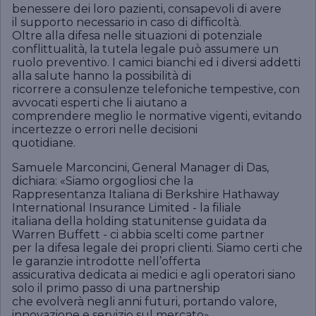
benessere dei loro pazienti, consapevoli di avere
il supporto necessario in caso di difficoltà.
Oltre alla difesa nelle situazioni di potenziale
conflittualità, la tutela legale può assumere un
ruolo preventivo. I camici bianchi ed i diversi addetti
alla salute hanno la possibilità di
ricorrere a consulenze telefoniche tempestive, con
avvocati esperti che li aiutano a
comprendere meglio le normative vigenti, evitando
incertezze o errori nelle decisioni
quotidiane.
Samuele Marconcini, General Manager di Das,
dichiara: «Siamo orgogliosi che la
Rappresentanza Italiana di Berkshire Hathaway
International Insurance Limited - la filiale
italiana della holding statunitense guidata da
Warren Buffett - ci abbia scelti come partner
per la difesa legale dei propri clienti. Siamo certi che
le garanzie introdotte nell’offerta
assicurativa dedicata ai medici e agli operatori siano
solo il primo passo di una partnership
che evolverà negli anni futuri, portando valore,
innovazione e servizio sul mercato».