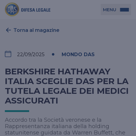
MENU
Persona
Torna al magazine
DAS per Te
Azienda
22/09/2025
MONDO DAS
DAS in Movimento
DAS Tutela Associazioni
Novità
BERKSHIRE HATHAWAY
Professionista
DAS Tutela Aziende
ITALIA SCEGLIE DAS PER LA
TUTELA LEGALE DEI MEDICI
DAS Impresa Edile
DAS Professionista
Cerca Agenzia
ASSICURATI
DAS Tutela Manager P. Giuridica
DAS Professione Sanitaria
DAS in Condominio
DAS Tutela Manager P. Fisica
Accordo tra la Società veronese e la
DAS Circolazione Business
Rappresentanza italiana della holding
La nostra famiglia, la nostra casa, la nostra intimità.
DAS Ritiro Patente Business
statunitense guidata da Warren Buffett, che
Una serie di prodotti dedicati all’assicurazione