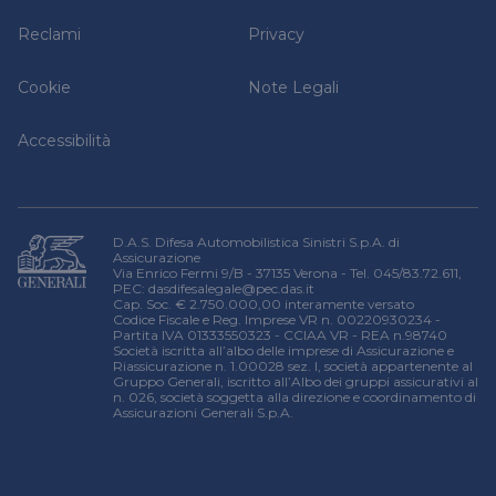
Reclami
Privacy
Cookie
Note Legali
Accessibilità
D.A.S. Difesa Automobilistica Sinistri S.p.A. di
Assicurazione
Via Enrico Fermi 9/B - 37135 Verona - Tel. 045/83.72.611,
PEC:
dasdifesalegale@pec.das.it
Cap. Soc. € 2.750.000,00 interamente versato
Codice Fiscale e Reg. Imprese VR n. 00220930234 -
Partita IVA 01333550323 - CCIAA VR - REA n.98740
Società iscritta all’albo delle imprese di Assicurazione e
Riassicurazione n. 1.00028 sez. I, società appartenente al
Gruppo Generali, iscritto all’Albo dei gruppi assicurativi al
n. 026, società soggetta alla direzione e coordinamento di
Assicurazioni Generali S.p.A.