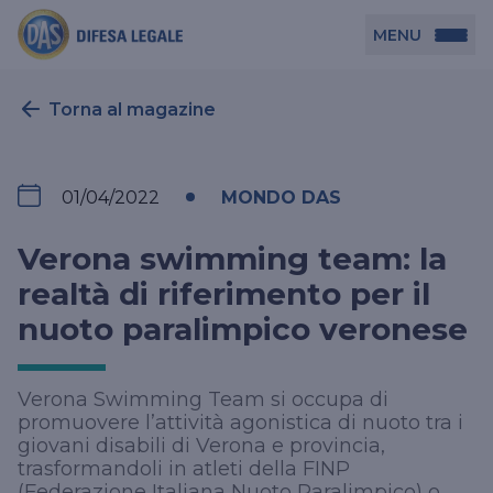
MENU
Persona
Torna al magazine
DAS per Te
Azienda
01/04/2022
MONDO DAS
DAS in Movimento
DAS Tutela Associazioni
Novità
Verona swimming team: la
Professionista
DAS Tutela Aziende
realtà di riferimento per il
nuoto paralimpico veronese
DAS Impresa Edile
DAS Professionista
Cerca Agenzia
DAS Tutela Manager P. Giuridica
DAS Professione Sanitaria
Verona Swimming Team si occupa di
DAS in Condominio
DAS Tutela Manager P. Fisica
promuovere l’attività agonistica di nuoto tra i
DAS Circolazione Business
giovani disabili di Verona e provincia,
trasformandoli in atleti della FINP
La nostra famiglia, la nostra casa, la nostra intimità.
DAS Ritiro Patente Business
(Federazione Italiana Nuoto Paralimpico) o
Una serie di prodotti dedicati all’assicurazione