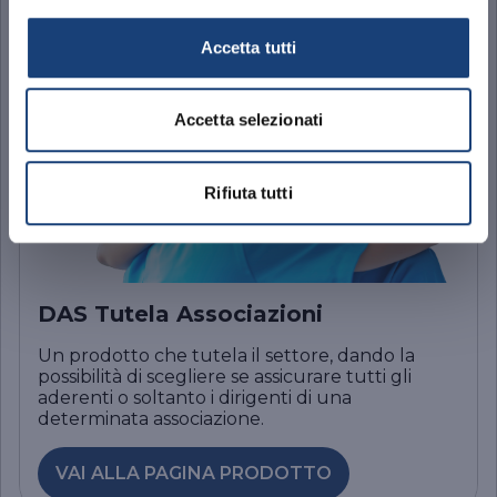
Accetta tutti
Accetta selezionati
Rifiuta tutti
DAS Tutela Associazioni
Un prodotto che tutela il settore, dando la
possibilità di scegliere se assicurare tutti gli
aderenti o soltanto i dirigenti di una
determinata associazione.
VAI ALLA PAGINA PRODOTTO