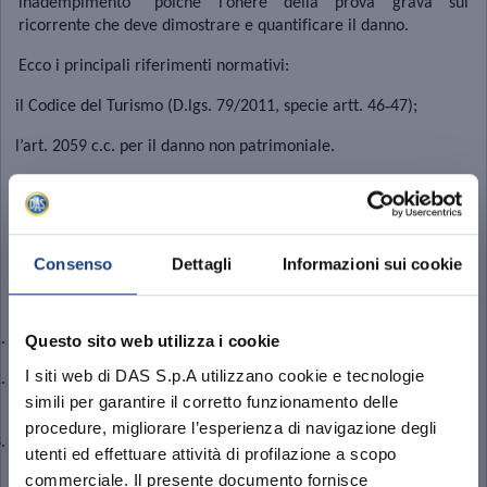
inadempimento” poiché l’onere della prova grava sul
ricorrente che deve dimostrare e quantificare il danno.
Ecco i principali riferimenti normativi:
‑
il Codice del Turismo (D.lgs. 79/2011, specie artt. 46
47);
l’art. 2059 c.c. per il danno non patrimoniale.
Quando opera il risarcimento
Consenso
Dettagli
Informazioni sui cookie
Il danno è riconosciuto se:
.
vi è un inadempimento non lieve;
Questo sito web utilizza i cookie
I siti web di DAS S.p.A utilizzano cookie e tecnologie
.
il turista non può godere della vacanza secondo le legittime
simili per garantire il corretto funzionamento delle
aspettative;
procedure, migliorare l’esperienza di navigazione degli
.
la situazione produce disagio rilevante o perdita dell’esperienza
utenti ed effettuare attività di profilazione a scopo
attesa.
commerciale. Il presente documento fornisce