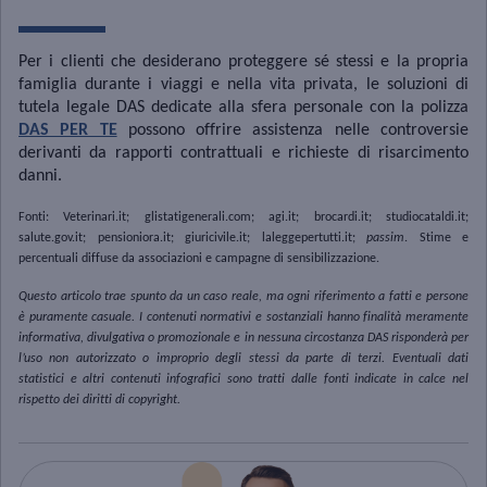
Per i clienti che desiderano proteggere sé stessi e la propria
famiglia durante i viaggi e nella vita privata, le soluzioni di
tutela legale DAS dedicate alla sfera personale con la polizza
DAS PER TE
possono offrire assistenza nelle controversie
derivanti da rapporti contrattuali e richieste di risarcimento
danni.
Fonti: Veterinari.it; glistatigenerali.com; agi.it; brocardi.it; studiocataldi.it;
salute.gov.it; pensioniora.it; giuricivile.it; laleggepertutti.it;
passim
. Stime e
percentuali diffuse da associazioni e campagne di sensibilizzazione.
Questo articolo trae spunto da un caso reale, ma ogni riferimento a fatti e persone
è puramente casuale. I contenuti normativi e sostanziali hanno finalità meramente
informativa, divulgativa o promozionale e in nessuna circostanza DAS risponderà per
l’uso non autorizzato o improprio degli stessi da parte di terzi. Eventuali dati
statistici e altri contenuti infografici sono tratti dalle fonti indicate in calce nel
rispetto dei diritti di copyright.