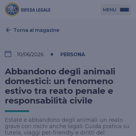
MENU
Persona
Torna al magazine
DAS per Te
Azienda
10/06/2026
PERSONA
DAS in Movimento
DAS Tutela Associazioni
Novità
Abbandono degli animali
Professionista
DAS Tutela Aziende
domestici: un fenomeno
estivo tra reato penale e
DAS Impresa Edile
DAS Professionista
Cerca Agenzia
responsabilità civile
DAS Tutela Manager P. Giuridica
DAS Professione Sanitaria
DAS in Condominio
DAS Tutela Manager P. Fisica
Estate e abbandono degli animali: un reato
DAS Circolazione Business
grave con rischi anche legali. Guida pratica su
La nostra famiglia, la nostra casa, la nostra intimità.
DAS Ritiro Patente Business
tutela, viaggi pet-friendly e diritti del
Una serie di prodotti dedicati all’assicurazione