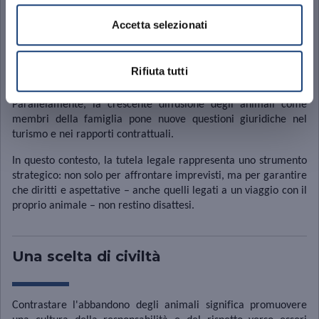
Accetta selezionati
L’abbandono degli animali resta un fenomeno grave, radicato e
aggravato dalla stagione estiva. La risposta normativa è chiara:
Rifiuta tutti
si tratta di un reato penale severamente punito.
Parallelamente, la crescente diffusione degli animali come
membri della famiglia pone nuove questioni giuridiche nel
turismo e nei rapporti contrattuali.
In questo contesto, la tutela legale rappresenta uno strumento
strategico: non solo per affrontare imprevisti, ma per garantire
che diritti e aspettative – anche quelli legati a un viaggio con il
proprio animale – non restino disattesi.
Una scelta di civiltà
Contrastare l'abbandono degli animali significa promuovere