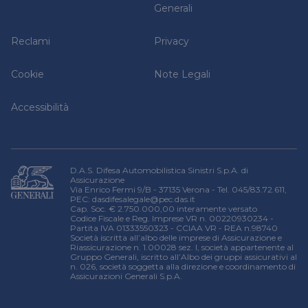
Denuncia un sinistro
Relazione sulla solvibilità e condizioni finanziaria
Generali
Domande frequenti
Reclami
Privacy
Cookie
Note Legali
Accessibilità
D.A.S. Difesa Automobilistica Sinistri S.p.A. di
Assicurazione
Via Enrico Fermi 9/B - 37135 Verona - Tel. 045/83.72.611,
PEC:
dasdifesalegale@pec.das.it
Cap. Soc. € 2.750.000,00 interamente versato
Codice Fiscale e Reg. Imprese VR n. 00220930234 -
Partita IVA 01333550323 - CCIAA VR - REA n.98740
Società iscritta all’albo delle imprese di Assicurazione e
Riassicurazione n. 1.00028 sez. I, società appartenente al
Gruppo Generali, iscritto all’Albo dei gruppi assicurativi al
n. 026, società soggetta alla direzione e coordinamento di
Assicurazioni Generali S.p.A.