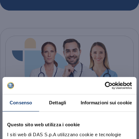
Consenso
Dettagli
Informazioni sui cookie
DAS Professione Sanitaria
Questo sito web utilizza i cookie
Tutela legale per l’attività professionale
I siti web di DAS S.p.A utilizzano cookie e tecnologie
medico-sanitaria e la gestione della