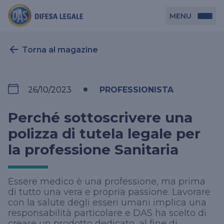
MENU
Persona
Torna al magazine
DAS per Te
Azienda
26/10/2023
PROFESSIONISTA
DAS in Movimento
DAS Tutela Associazioni
Novità
Perché sottoscrivere una
Professionista
DAS Tutela Aziende
polizza di tutela legale per
la professione Sanitaria
DAS Impresa Edile
DAS Professionista
Cerca Agenzia
DAS Tutela Manager P. Giuridica
DAS Professione Sanitaria
Essere medico è una professione, ma prima
DAS in Condominio
DAS Tutela Manager P. Fisica
di tutto una vera e propria passione. Lavorare
DAS Circolazione Business
con la salute degli esseri umani implica una
responsabilità particolare e DAS ha scelto di
La nostra famiglia, la nostra casa, la nostra intimità.
DAS Ritiro Patente Business
creare un prodotto dedicato, al fine di
Una serie di prodotti dedicati all’assicurazione