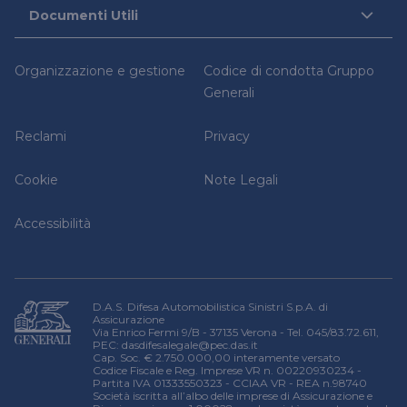
Casi Risolti
Assistenza
Documenti Utili
Magazine
Contatti
Iniziative sociali
Firma elettronica avanzata
Set Informativi dei Prodotti
Guide legali
Richiedi una consulenza legale
Organizzazione e gestione
Codice di condotta Gruppo
Trasferimento Polizze
Denuncia un sinistro
Relazione sulla solvibilità e condizioni finanziaria
Generali
Domande frequenti
Reclami
Privacy
Cookie
Note Legali
Accessibilità
D.A.S. Difesa Automobilistica Sinistri S.p.A. di
Assicurazione
Via Enrico Fermi 9/B - 37135 Verona - Tel. 045/83.72.611,
PEC:
dasdifesalegale@pec.das.it
Cap. Soc. € 2.750.000,00 interamente versato
Codice Fiscale e Reg. Imprese VR n. 00220930234 -
Partita IVA 01333550323 - CCIAA VR - REA n.98740
Società iscritta all’albo delle imprese di Assicurazione e