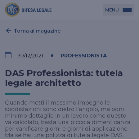
MENU
Persona
Torna al magazine
DAS per Te
Azienda
30/12/2021
PROFESSIONISTA
DAS in Movimento
DAS Tutela Associazioni
Novità
DAS Professionista: tutela
Professionista
DAS Tutela Aziende
legale architetto
DAS Impresa Edile
DAS Professionista
Cerca Agenzia
DAS Tutela Manager P. Giuridica
DAS Professione Sanitaria
Quando metti il massimo impegno le
soddisfazioni sono dietro l’angolo, ma ogni
DAS in Condominio
DAS Tutela Manager P. Fisica
minimo dettaglio in un lavoro come questo
va calcolato, basta una piccola dimenticanza
DAS Circolazione Business
per vanificare giorni e giorni di applicazione.
La nostra famiglia, la nostra casa, la nostra intimità.
DAS Ritiro Patente Business
Ma se hai una polizza di tutela legale DAS, i
Una serie di prodotti dedicati all’assicurazione