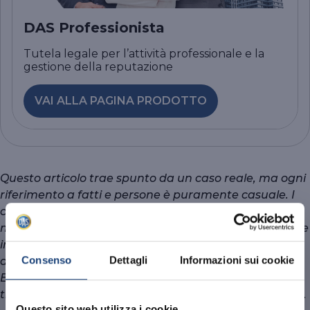
DAS Professionista
Tutela legale per l’attività professionale e la
gestione della reputazione
VAI ALLA PAGINA PRODOTTO
Questo articolo trae spunto da un caso reale, ma ogni
riferimento a fatti e persone è puramente casuale. I
contenuti normativi e sostanziali hanno finalità
meramente informativa, divulgativa o promozionale e
in nessuna circostanza DAS risponderà per l’uso non
Consenso
Dettagli
Informazioni sui cookie
autorizzato o improprio degli stessi da parte di terzi.
Eventuali dati statistici e contenuti infografici sono
tratti da fonti citate nel rispetto dei diritti di copyright.
Questo sito web utilizza i cookie