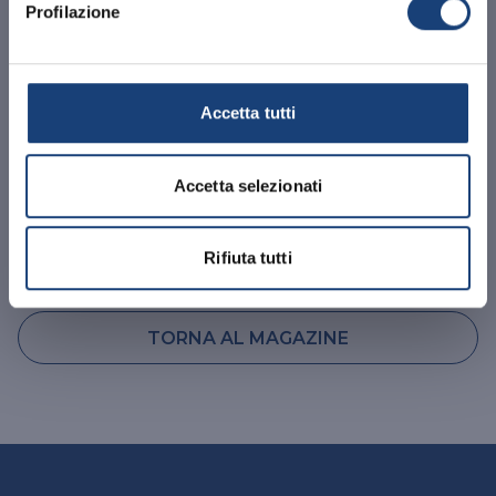
Profilazione
La nuova polizza di tutela legale DAS
Professionista è ideata per tutelare il singolo
professionista, lo studio associato, la società tra
professionisti.
Accetta tutti
25.05.2021
GUARDA VIDEO
Accetta selezionati
Rifiuta tutti
TORNA AL MAGAZINE