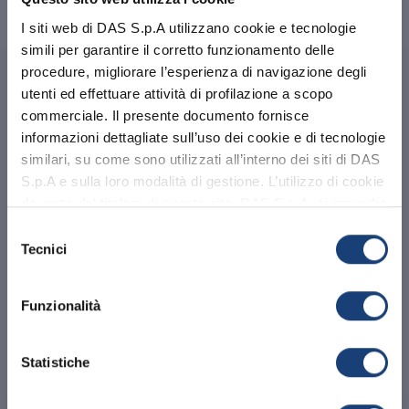
I siti web di DAS S.p.A utilizzano cookie e tecnologie
simili per garantire il corretto funzionamento delle
procedure, migliorare l’esperienza di navigazione degli
utenti ed effettuare attività di profilazione a scopo
commerciale. Il presente documento fornisce
Contenuti correlati
informazioni dettagliate sull’uso dei cookie e di tecnologie
similari, su come sono utilizzati all’interno dei siti di DAS
S.p.A e sulla loro modalità di gestione. L’utilizzo di cookie
da parte del titolare di questo sito, DAS S.p.A. si inquadra
Abbiamo aggiornato la sezione privacy.
nell’Informativa Privacy e nella Privacy e Sicurezza del
Ti invitiamo a
leggere l'informativa
Selezione
Sito alle quali si rinvia.
aggiornata
alla nuova normativa
Tecnici
del
consenso
OK, HO CAPITO.
Funzionalità
PROFESSIONISTA
Statistiche
Presentazione nuovo prodotto
DAS Professionista