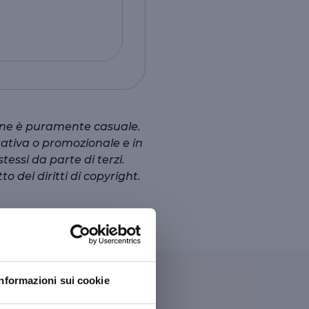
sone è puramente casuale.
gativa o promozionale e in
essi da parte di terzi.
to dei diritti di copyright.
Informazioni sui cookie