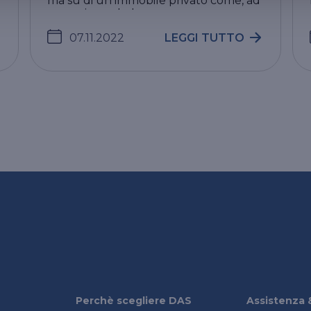
ma su di un immobile privato come, ad
esempio, un balco ...
07.11.2022
LEGGI TUTTO
Perchè scegliere DAS
Assistenza 