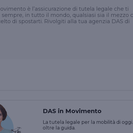
Vai ai prodotti per l'azienda
professionista in materia di recupero crediti e
vimento è l’assicurazione di tutela legale che ti
Vai ai prodotti per la persona
coprendo, eventualmente in sede di tutela
sempre, in tutto il mondo, qualsiasi sia il mezzo 
penale, le spese legali che il professionista si
trova a dover sostenere.
celto di spostarti. Rivolgiti alla tua agenzia DAS di
Vai ai prodotti per il professionista
DAS in Movimento
La tutela legale per la mobilità di oggi.
oltre la guida.