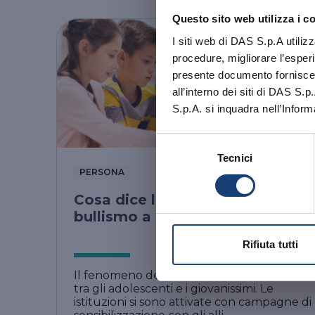
Questo sito web utilizza i c
I siti web di DAS S.p.A utiliz
Abbiamo aggior
procedure, migliorare l’esperi
aggiornata
a
presente documento fornisce i
all’interno dei siti di DAS S.p
S.p.A. si inquadra nell’Inform
OK, HO CA
Selezione
Tecnici
del
PERSONA
consenso
Cosa dice la legge in materia di
bullismo a scuola?
Rifiuta tutti
Il fenomeno del bullismo a scuola è diffuso
tra gli adolescenti e i giovanissimi. Le
istituzioni si sono attivate con campagne di