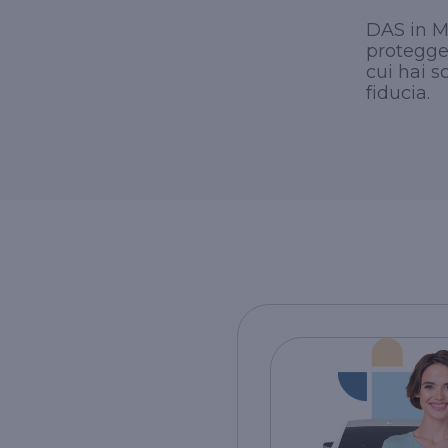
DAS in Mo
protegge 
cui hai s
fiducia.