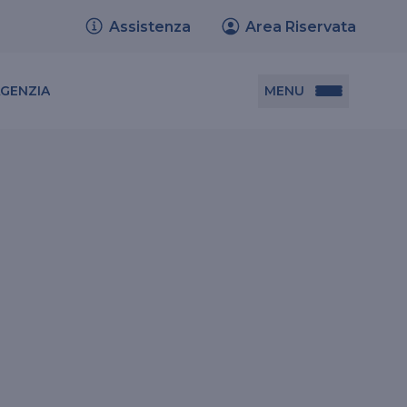
Assistenza
Area Riservata
MENU
AGENZIA
Documenti utili
Set informativi dei prodotti
Trasferimento polizze
Relazione sulla solvibilità e condizione
finanziaria