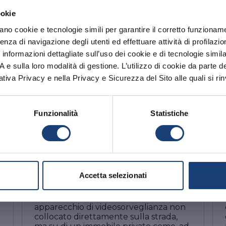
ookie
zano cookie e tecnologie simili per garantire il corretto funzionam
nato la sezione privacy. Ti invitiamo a
leggere l'inform
enza di navigazione degli utenti ed effettuare attività di profilaz
lla nuova normativa
nformazioni dettagliate sull’uso dei cookie e di tecnologie simila
.A e sulla loro modalità di gestione. L’utilizzo di cookie da parte d
ativa Privacy e nella Privacy e Sicurezza del Sito alle quali si rin
PITO.
Funzionalità
Statistiche
PERSONA
Come installare la
telecamera sul balcone di
casa: i limiti legislativi
Accetta selezionati
È lecita l’installazione di un
apparecchio di videosorveglianza non
collocato direttamente sulla strada,