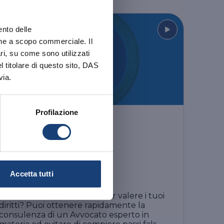
ento delle
ativa
ione a scopo commerciale. Il
ri, su come sono utilizzati
el titolare di questo sito, DAS
via.
Profilazione
PERSONA
CONSULDAS
Accetta tutti
Vuoi un consiglio su come far valere i tuoi
diritti? Puoi ottenere rapidamente la
consulenza di un Avvocato esperto in