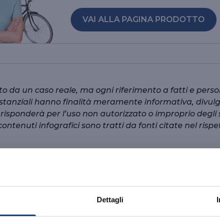
VAI ALLA PAGINA PRODOTTO
to da un caso reale, ma ogni riferimento a fatti e per
ostanziali hanno finalità meramente informativa, divul
sponderà per l’uso non autorizzato o improprio degli st
contenuti infografici sono tratti da fonti citate nel rispet
Dettagli