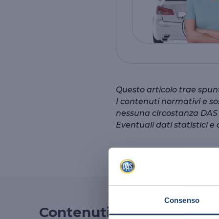
Questo articolo trae spun
I contenuti normativi e s
nessuna circostanza DAS ri
Eventuali dati statistici e 
Consenso
Contenuti correlati