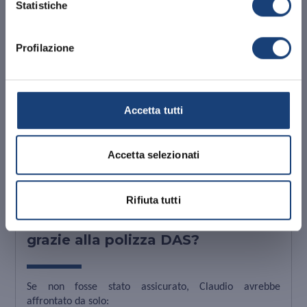
Statistiche
di *** risponde ai ripetuti solleciti e comunica
ufficialmente di voler risarcire il danno cagionato a
Claudio. La controversia si chiude in fase stragiudiziale,
Profilazione
senza dover ricorrere al tribunale. Ciò comporta: meno
tempi morti, nessuna perdita di lavoro aggiuntiva,
nessun costo legale da sostenere. Claudio ottiene il
rimborso integrale delle riparazioni del suo furgone.
Accetta tutti
L’assicurato si è dimostrato pienamente soddisfatto sia
per la celerità di risoluzione della controversia in fase
stragiudiziale, evitando così il lungo iter del tribunale,
Accetta selezionati
sia per la costante attenzione che gli esperti di D.A.S.
hanno dimostrato durante tutta la gestione.
Rifiuta tutti
Quanto ha risparmiato Claudio
grazie alla polizza DAS?
Se non fosse stato assicurato, Claudio avrebbe
affrontato da solo: