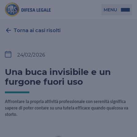
MENU
Persona
Torna ai casi risolti
DAS per Te
Azienda
24/02/2026
DAS in Movimento
DAS Tutela Associazioni
Novità
Una buca invisibile e un
Professionista
DAS Tutela Aziende
furgone fuori uso
DAS Impresa Edile
DAS Professionista
Cerca Agenzia
DAS Tutela Manager P. Giuridica
DAS Professione Sanitaria
Affrontare la propria attività professionale con serenità significa
sapere di poter contare su una tutela efficace quando qualcosa va
DAS in Condominio
DAS Tutela Manager P. Fisica
storto.
DAS Circolazione Business
La nostra famiglia, la nostra casa, la nostra intimità.
DAS Ritiro Patente Business
Una serie di prodotti dedicati all’assicurazione