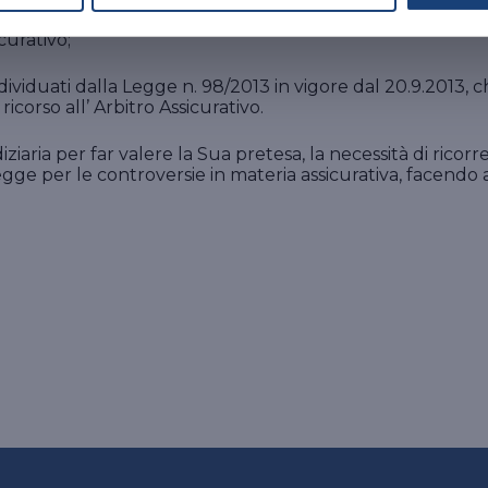
 n. 162/2014 in vigore dal 9.2.2015,
che si pone come condi
icurativo;
ividuati dalla Legge n. 98/2013 in vigore dal 20.9.2013, 
ricorso all’ Arbitro Assicurativo.
ziaria per far valere la Sua pretesa, la necessità di ricor
gge per le controversie in materia assicurativa, facendo al