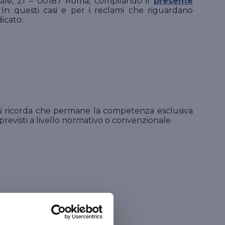
rinale, 21 – 00187 Roma, compilando il
presente
In questi casi e per i reclami che riguardano
icato:
tà si ricorda che permane la competenza esclusiva
e previsti a livello normativo o convenzionale.
sono: