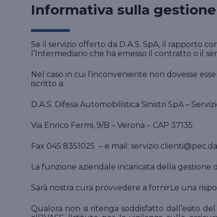
Informativa sulla gestione
Se il servizio offerto da D.A.S. SpA, il rapporto c
l’Intermediario che ha emesso il contratto o il
Nel caso in cui l’inconveniente non dovesse ess
iscritto a:
D.A.S. Difesa Automobilistica Sinistri SpA – Servizi
Via Enrico Fermi, 9/B – Verona – CAP 37135
Fax 045 8351025 – e mail: servizio.clienti@pec.das
La funzione aziendale incaricata della gestione dei
Sarà nostra cura provvedere a fornirLe una rispost
Qualora non si ritenga soddisfatto dall’esito de