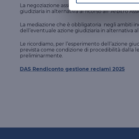
La negoziazione assistita, introdotta con la Legge
giudiziaria in alternativa al ricorso all’ Arbitro Ass
La mediazione che è obbligatoria negli ambiti ind
dell’eventuale azione giudiziaria in alternativa al 
Le ricordiamo, per l’esperimento dell’azione giudi
prevista come condizione di procedibilità dalla le
preliminarmente.
DAS Rendiconto gestione reclami 2025