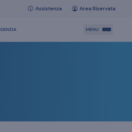
Assistenza
Area Riservata
MENU
AGENZIA
Documenti utili
Set informativi dei prodotti
Trasferimento polizze
Relazione sulla solvibilità e condizione
finanziaria