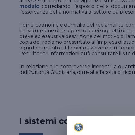
all’IVASS (Istituto per la vigilanza sulle ass
modulo
corredando l’esposto della documenta
l’osservanza della normativa di settore da prese
nome, cognome e domicilio del reclamante, con 
individuazione del soggetto o dei soggetti di cui 
breve ed esaustiva descrizione del motivo di lam
copia del reclamo presentato all’impresa di assic
ogni documento utile per descrivere più compiu
Per ulteriori informazioni può consultare il sito 
In relazione alle controversie inerenti la quant
dell’Autorità Giudiziaria, oltre alla facoltà di ric
I sistemi convenzionali di 