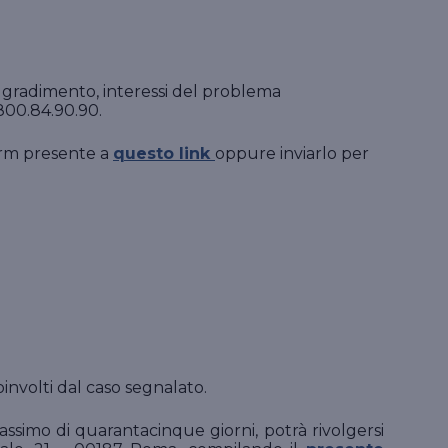
Suo gradimento, interessi del problema
800.84.90.90.
form presente a
questo link
oppure inviarlo per
oinvolti dal caso segnalato.
assimo di quarantacinque giorni, potrà rivolgersi