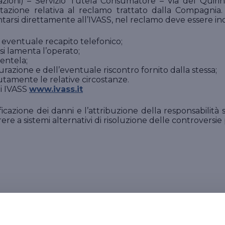
icurazioni) – Servizio Tutela Consumatore – Via del Qui
zione relativa al reclamo trattato dalla Compagnia. 
ntarsi direttamente all’IVASS, nel reclamo deve essere ind
eventuale recapito telefonico;
si lamenta l’operato;
entela;
urazione e dell’eventuale riscontro fornito dalla stessa;
tamente le relative circostanze.
di IVASS
www.ivass.it
ificazione dei danni e l’attribuzione della responsabili
orrere a sistemi alternativi di risoluzione delle controversi
risoluzione delle controversie 