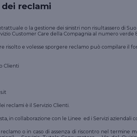
 dei reclami
Vai ai prodotti per l'azienda
professionista in materia di recupero crediti e
Vai ai prodotti per la persona
coprendo, eventualmente in sede di tutela
penale, le spese legali che il professionista si
trova a dover sostenere.
ontrattuale o la gestione dei sinistri non risultassero di 
Vai ai prodotti per il professionista
 servizio Customer Care della Compagnia al numero verde 
ere risolto e volesse sporgere reclamo può compilare il 
o Clienti
.it
 reclami è il Servizio Clienti.
a, in collaborazione con le Linee ed i Servizi aziendali c
l reclamo o in caso di assenza di riscontro nel termine m