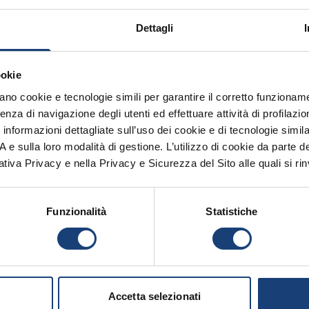
 controversie sono
:
Dettagli
l’Assicurato e la Società sulle possibilità di esito positi
abilito dalle Condizioni Generali di assicurazione. In o
ookie
zano cookie e tecnologie simili per garantire il corretto funzionam
nato la sezione privacy. Ti invitiamo a
leggere l'inform
enza di navigazione degli utenti ed effettuare attività di profilaz
lla nuova normativa
nformazioni dettagliate sull’uso dei cookie e di tecnologie simila
.A e sulla loro modalità di gestione. L’utilizzo di cookie da parte d
 risoluzione delle controversie 
ativa Privacy e nella Privacy e Sicurezza del Sito alle quali si rin
PITO.
Funzionalità
Statistiche
.M. 6/11/2024, n. 215) può essere attivato, ne
r controversie derivanti dal contratto di assicurazione
stazioni e ai servizi assicurativi, oppure la violazione
e il ricorso solo dopo aver inviato un reclamo alla compag
. Il ricorso all’Arbitro Assicurativo è condizione necessar
Accetta selezionati