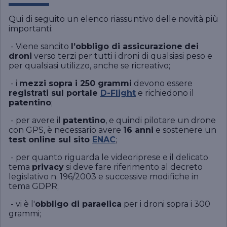
Qui di seguito un elenco riassuntivo delle novità più
importanti:
- Viene sancito
l’obbligo di assicurazione
dei
droni
verso terzi per tutti i droni di qualsiasi peso e
per qualsiasi utilizzo, anche se ricreativo;
- i
mezzi sopra i 250 grammi
devono essere
registrati sul portale
D-Flight
e richiedono il
patentino
;
- per avere il
patentino
, e quindi pilotare un drone
con GPS, è necessario avere
16 anni
e sostenere un
test online sul sito
ENAC
;
- per quanto riguarda le videoriprese e il delicato
tema
privacy
si deve fare riferimento al decreto
legislativo n. 196/2003 e successive modifiche in
tema GDPR;
- vi è l'
obbligo di paraelica
per i droni sopra i 300
grammi;