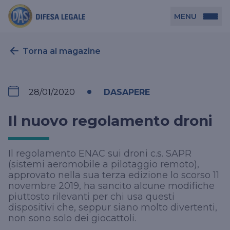
MENU
Persona
Torna al magazine
DAS per Te
Azienda
28/01/2020
DASAPERE
DAS in Movimento
DAS Tutela Associazioni
Novità
Il nuovo regolamento droni
Professionista
DAS Tutela Aziende
DAS Impresa Edile
DAS Professionista
Il regolamento ENAC sui droni c.s. SAPR
Cerca Agenzia
(sistemi aeromobile a pilotaggio remoto),
DAS Tutela Manager P. Giuridica
DAS Professione Sanitaria
approvato nella sua terza edizione lo scorso 11
novembre 2019, ha sancito alcune modifiche
DAS in Condominio
DAS Tutela Manager P. Fisica
piuttosto rilevanti per chi usa questi
DAS Circolazione Business
dispositivi che, seppur siano molto divertenti,
non sono solo dei giocattoli.
La nostra famiglia, la nostra casa, la nostra intimità.
DAS Ritiro Patente Business
Una serie di prodotti dedicati all’assicurazione