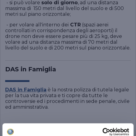
- si può volare
solo di giorno
, ad una distanza
massima di 150 metri dal livello del suolo e di 500
metri sul piano orizzontale;
- per volare all'interno dei
CTR
(spazi aerei
controllati in corrispondenza degli aeroporti) il
drone non deve essere pesare più di 25 kg, deve
volare ad una distanza massima di 70 metri dal
livello del suolo e di 200 metri sul piano orizzontale.
DAS in Famiglia
DAS in Famiglia
è la nostra polizza di tutela legale
per la tua vita privata e ti copre da tutte le
controversie ed i procedimenti in sede penale, civile
ed amministrativa.