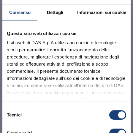
Consenso
Dettagli
Informazioni sui cookie
Questo sito web utilizza i cookie
I siti web di DAS S.p.A utilizzano cookie e tecnologie
simili per garantire il corretto funzionamento delle
procedure, migliorare l’esperienza di navigazione degli
utenti ed effettuare attività di profilazione a scopo
commerciale. Il presente documento fornisce
DAS per Te
informazioni dettagliate sull’uso dei cookie e di tecnologie
similari, su come sono utilizzati all’interno dei siti di DAS
La tutela legale per la vita privata e la famiglia
S.p.A e sulla loro modalità di gestione. L’utilizzo di cookie
da parte del titolare di questo sito, DAS S.p.A. si inquadra
Abbiamo aggiornato la sezione privacy.
VAI ALLA PAGINA PRODOTTO
nell’Informativa Privacy e nella Privacy e Sicurezza del
Ti invitiamo a
leggere l'informativa
Selezione
Sito alle quali si rinvia.
aggiornata
alla nuova normativa
Tecnici
del
consenso
OK, HO CAPITO.