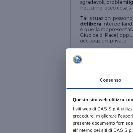
sgradevoli, problemi ig
notturno: ecco cosa si p
Tali situazioni posson
delibera
interpelland
è quella rappresentat
Giudice di Pace) opp
occupazioni private.
Cosa succede se
Consenso
Con le precisazioni che
Questo sito web utilizza i c
animale domestico allo 
Corte di Cassazione h
I siti web di DAS S.p.A utiliz
una proiezione del dir
Abbiamo aggior
procedure, migliorare l’esperi
segno contrario sareb
aggiornata
a
presente documento fornisce i
si è spinta oltre arriva
all’interno dei siti di DAS S.p