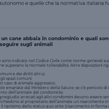
 autonomo e quelle che la normativa italiana
un cane abbaia in condominio e quali son
seguire sugli animali
e sono indicate nel Codice Civile come norme generali sui
e superano la normale tollerabilità. Altre disposizioni ri
omuni e dei diritti altrui;
egli spazi comuni;
in caso di animale aggressivo;
le emanate dal Ministero della Salute; se c’è pericolo di m
ento dell’animale dal condominio;
e i pregiudizi arrecati agli altri condomini devono essere
richiedono al proprietario dell’animale un risarcimento i
l ripristino dello status quo ante (risarcimento in forma s