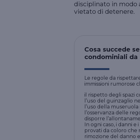
disciplinato in modo
vietato di detenere.
Cosa succede se 
condominiali da 
Le regole da rispettar
immissioni rumorose ch
il rispetto degli spazi c
l’uso del guinzaglio n
l’uso della museruola 
l’osservanza delle rego
disporre l’allontanam
In ogni caso, i danni 
provati da coloro che 
rimozione del danno e i