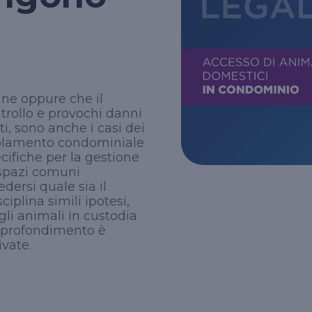
Vai ai prodotti per l'azienda
professionista in materia di recupero crediti e
Vai ai prodotti per la persona
coprendo, eventualmente in sede di tutela
penale, le spese legali che il professionista si
trova a dover sostenere.
Vai ai prodotti per il professionista
ane oppure che il
trollo e provochi danni
i, sono anche i casi dei
egolamento condominiale
cifiche per la gestione
 spazi comuni
edersi quale sia il
iplina simili ipotesi,
gli animali in custodia
approfondimento è
ivate.