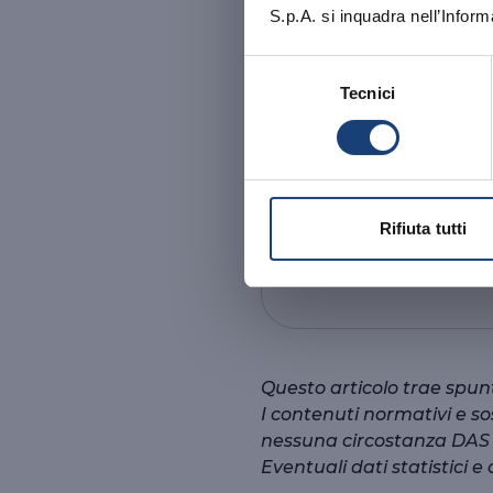
S.p.A. si inquadra nell’Inform
OK, HO CA
Selezione
Tecnici
del
consenso
Rifiuta tutti
Questo articolo trae spun
I contenuti normativi e s
nessuna circostanza DAS ri
Eventuali dati statistici e 