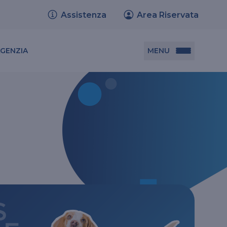
Assistenza
Area Riservata
MENU
AGENZIA
Documenti utili
Set informativi dei prodotti
Trasferimento polizze
Relazione sulla solvibilità e condizione
finanziaria