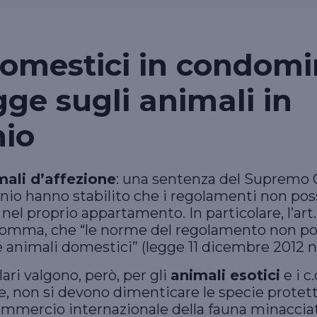
omestici in condomi
gge sugli animali in
io
mali d’affezione
: una sentenza del Supremo Co
io hanno stabilito che i regolamenti non poss
el proprio appartamento. In particolare, l’art.
o comma, che “le norme del regolamento non po
animali domestici” (legge 11 dicembre 2012 n
ari valgono, però, per gli
animali esotici
e i c
e, non si devono dimenticare le specie protet
mmercio internazionale della fauna minacciat