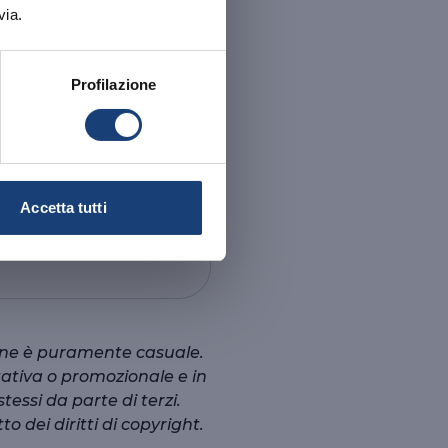
via.
Profilazione
 famiglia
Accetta tutti
sone è puramente casuale.
gativa o promozionale e in
essi da parte di terzi.
to dei diritti di copyright.