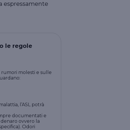
 ha espressamente
o le regole
 rumori molesti e sulle
guardano:
alattia, l’ASL potrà
 sempre documentati e
n denaro ovvero la
pecifica). Odori