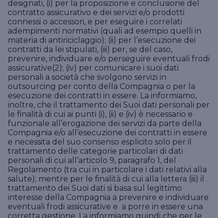
designati, (i) per la proposizione e conclusione del
della persona e di tutto ciò che la circonda.
contratto assicurativo e dei servizi e/o prodotti
Occuparsi delle cose che amiamo significa
connessi o accessori, e per eseguire i correlati
proteggerle con DAS.
adempimenti normativi (quali ad esempio quelli in
materia di antiriciclaggio); (ii) per l’esecuzione dei
Vai ai prodotti per la persona
contratti da lei stipulati, (iii) per, se del caso,
prevenire, individuare e/o perseguire eventuali frodi
assicurative(2); (iv) per comunicare i suoi dati
personali a società che svolgono servizi in
Essere un professionista significa vivere con
outsourcing per conto della Compagnia o per la
passione la propria professione e gestire il proprio
esecuzione dei contratti in essere. La informiamo,
lavoro con una responsabilità comprese le
inoltre, che il trattamento dei Suoi dati personali per
innumerevoli possibili situazioni di rischio. DAS si
Le aziende rappresentano la colonna portante
le finalità di cui ai punti (i), (ii) e (iv) è necessario e
occupa di questi possibili imprevisti tutelando il
dell’economia del nostro Paese. DAS lo sa e ha
funzionale all’erogazione dei servizi da parte della
professionista in materia di recupero crediti e
creato tanti diversi prodotti di tutela legale per la
Compagnia e/o all’esecuzione dei contratti in essere
coprendo, eventualmente in sede di tutela
tua attività d’impresa.
e necessita del suo consenso esplicito solo per il
penale, le spese legali che il professionista si trova
trattamento delle categorie particolari di dati
a dover sostenere.
Vai ai prodotti per l'azienda
personali di cui all’articolo 9, paragrafo 1, del
Regolamento (tra cui in particolare i dati relativi alla
Vai ai prodotti per il professionista
salute); mentre per le finalità di cui alla lettera (iii) il
trattamento dei Suoi dati si basa sul legittimo
interesse della Compagnia a prevenire e individuare
eventuali frodi assicurative e a porre in essere una
corretta gestione. La informiamo quindi che per le