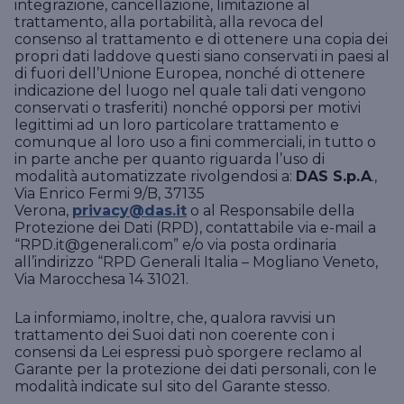
integrazione, cancellazione, limitazione al
trattamento, alla portabilità, alla revoca del
consenso al trattamento e di ottenere una copia dei
propri dati laddove questi siano conservati in paesi al
di fuori dell’Unione Europea, nonché di ottenere
indicazione del luogo nel quale tali dati vengono
conservati o trasferiti) nonché opporsi per motivi
legittimi ad un loro particolare trattamento e
comunque al loro uso a fini commerciali, in tutto o
in parte anche per quanto riguarda l’uso di
modalità automatizzate rivolgendosi a:
DAS S.p.A
.,
Via Enrico Fermi 9/B, 37135
Verona,
privacy@das.it
o al Responsabile della
Protezione dei Dati (RPD), contattabile via e-mail a
“RPD.it@generali.com” e/o via posta ordinaria
all’indirizzo “RPD Generali Italia – Mogliano Veneto,
Via Marocchesa 14 31021.
La informiamo, inoltre, che, qualora ravvisi un
trattamento dei Suoi dati non coerente con i
consensi da Lei espressi può sporgere reclamo al
Garante per la protezione dei dati personali, con le
modalità indicate sul sito del Garante stesso.