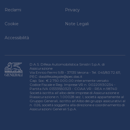
Domande frequenti
Reclami
Privacy
Cookie
Note Legali
Accessibilità
D.A.S. Difesa Automobilistica Sinistri S.p.A. di
Assicurazione
Via Enrico Fermi 9/B - 37135 Verona - Tel. 045/83.72.611,
PEC:
dasdifesalegale@pec.das.it
Cap. Soc. € 2.750.000,00 interamente versato
Codice Fiscale e Reg. Imprese VR n. 00220930234 -
Partita IVA 01333550323 - CCIAA VR - REA n.98740
Società iscritta all’albo delle imprese di Assicurazione e
Riassicurazione n. 1.00028 sez. I, società appartenente al
Gruppo Generali, iscritto all’Albo dei gruppi assicurativi al
n. 026, società soggetta alla direzione e coordinamento di
Assicurazioni Generali S.p.A.