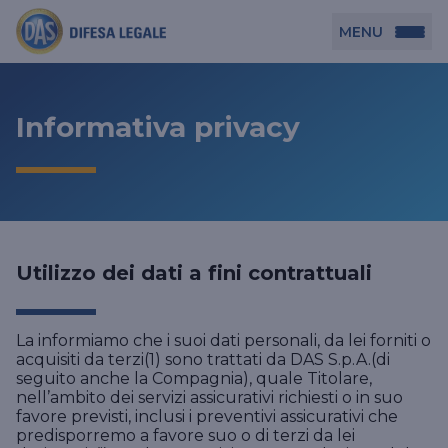
MENU
Persona
Informativa privacy
DAS per Te
Azienda
DAS in Movimento
DAS Tutela Associazioni
Novità
Professionista
DAS Tutela Aziende
Utilizzo dei dati a fini contrattuali
DAS Impresa Edile
DAS Professionista
Cerca Agenzia
DAS Tutela Manager P. Giuridica
DAS Professione Sanitaria
La informiamo che i suoi dati personali, da lei forniti o
acquisiti da terzi(1) sono trattati da DAS S.p.A.(di
DAS in Condominio
DAS Tutela Manager P. Fisica
seguito anche la Compagnia), quale Titolare,
DAS Circolazione Business
nell’ambito dei servizi assicurativi richiesti o in suo
favore previsti, inclusi i preventivi assicurativi che
La nostra famiglia, la nostra casa, la nostra intimità.
DAS Ritiro Patente Business
predisporremo a favore suo o di terzi da lei
Una serie di prodotti dedicati all’assicurazione