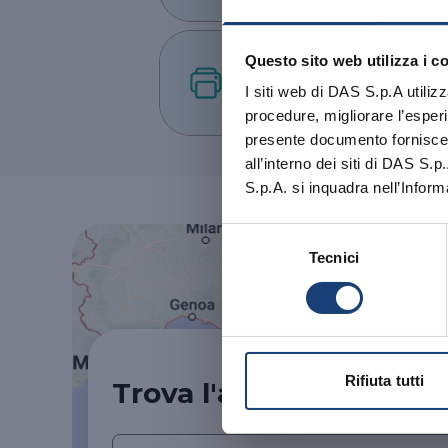
Questo sito web utilizza i c
Fax
045/83.00.010
I siti web di DAS S.p.A utiliz
Abbiamo aggior
procedure, migliorare l’esperi
aggiornata
a
presente documento fornisce i
all’interno dei siti di DAS S.p
S.p.A. si inquadra nell’Inform
OK, HO CA
Selezione
Tecnici
del
consenso
Rifiuta tutti
Trova l'agenzia DAS più