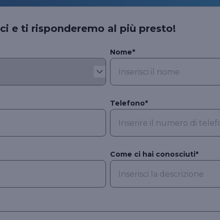
Vai ai prodotti per l'azienda
professionista in materia di recupero crediti e
Vai ai prodotti per la persona
coprendo, eventualmente in sede di tutela
penale, le spese legali che il professionista si
 e ti risponderemo al più presto!
trova a dover sostenere.
Nome*
Vai ai prodotti per il professionista
Telefono*
Come ci hai conosciuti*