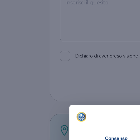
Dichiaro di aver preso visione d
Via Enrico Fermi 9/B 
Verona
Consenso