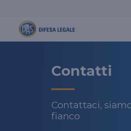
Perchè scegliere DAS
DAS per Te
DAS Professionista
DAS Tutela Associazioni
Novità
DAS in Movimento
DAS Professione Sanitaria
DAS Tutela Aziende
Contatti
Chi siamo
DAS Tutela Manager P. Fisica
DAS Impresa Edile
Lavora con noi
DAS Tutela Manager P. Giuridica
Casi risolti
DAS in Condominio
Magazine
Contattaci, siam
DAS Circolazione Business
fianco
DAS Ritiro Patente Business