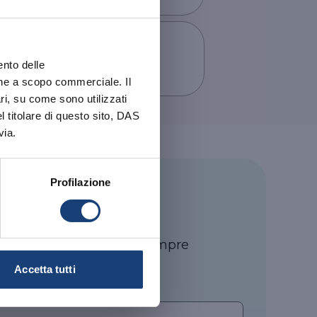
le@pec.das.it
ento delle
ativa
ione a scopo commerciale. Il
ri, su come sono utilizzati
el titolare di questo sito, DAS
via.
Profilazione
#DASapere
 newsletter per rimanere sempre
ità DAS
Accetta tutti