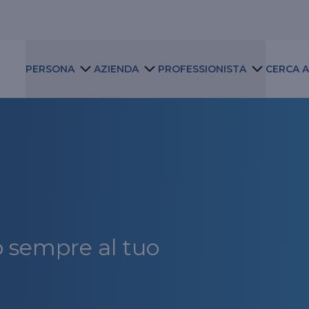
PERSONA
AZIENDA
PROFESSIONISTA
CERCA 
Assistenza e supporto
Assistenza
Contatti
Firma elettronica avanzata
o sempre al tuo
La nostra famiglia, la nostra casa, la nostra
Le aziende rappresentano la colonna portante
Essere un professionista significa vivere con
intimità. Una serie di prodotti dedicati
dell’economia del nostro Paese. DAS lo sa e ha
passione la propria professione e gestire il
all’assicurazione della persona e di tutto ciò che
creato tanti diversi prodotti di tutela legale per
proprio lavoro con una responsabilità comprese
la circonda. Occuparsi delle cose che amiamo
la tua attività d’impresa.
le innumerevoli possibili situazioni di rischio. DAS
significa proteggerle con DAS.
si occupa di questi possibili imprevisti tutelando il