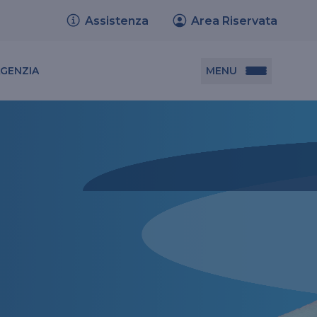
Assistenza
Area Riservata
MENU
AGENZIA
Documenti utili
Set informativi dei prodotti
Trasferimento polizze
Relazione sulla solvibilità e condizione
finanziaria