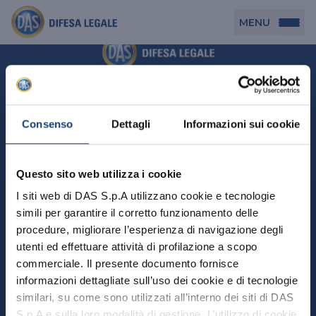
MENU
Persona
DAS per Te
Cerca agenzia
Azienda
Consenso
Dettagli
Informazioni sui cookie
DAS in Movimento
DAS Tutela Associazioni
Novità
Professionista
Questo sito web utilizza i cookie
DAS Tutela Aziende
Persona
I siti web di DAS S.p.A utilizzano cookie e tecnologie
DAS Impresa Edile
DAS Professionista
simili per garantire il corretto funzionamento delle
DAS per Te
Cerca Agenzia
Azienda
DAS Tutela Manager P. Giuridica
DAS Professione Sanitaria
procedure, migliorare l’esperienza di navigazione degli
DAS in Movimento
utenti ed effettuare attività di profilazione a scopo
DAS Tutela Aziende
DAS in Condominio
DAS Tutela Manager P. Fisica
Professionista
commerciale. Il presente documento fornisce
DAS Impresa Edile
DAS Circolazione Business
informazioni dettagliate sull’uso dei cookie e di tecnologie
DAS Tutela Manager P. Giuridica
DAS Professionista
Perchè scegliere DAS
DAS in Condominio
similari, su come sono utilizzati all’interno dei siti di DAS
La nostra famiglia, la nostra casa, la nostra intimità.
DAS Professione Sanitaria
DAS Ritiro Patente Business
DAS Circolazione Business
Una serie di prodotti dedicati all’assicurazione
S.p.A e sulla loro modalità di gestione. L’utilizzo di cookie
DAS Tutela Manager P. Fisica