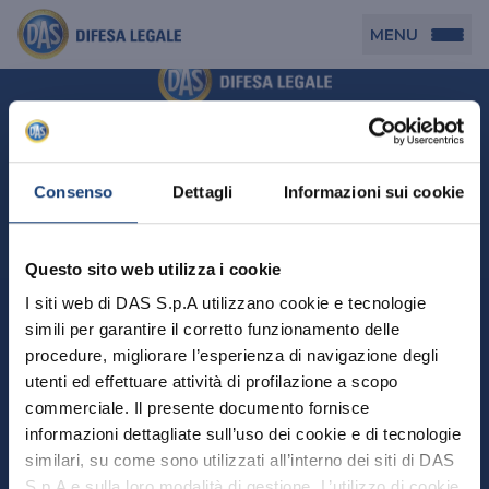
MENU
Persona
DAS per Te
Cerca agenzia
Azienda
Consenso
Dettagli
Informazioni sui cookie
DAS in Movimento
DAS Tutela Associazioni
Novità
Professionista
Questo sito web utilizza i cookie
DAS Tutela Aziende
Persona
I siti web di DAS S.p.A utilizzano cookie e tecnologie
DAS Impresa Edile
DAS Professionista
simili per garantire il corretto funzionamento delle
DAS per Te
Cerca Agenzia
Azienda
DAS Tutela Manager P. Giuridica
DAS Professione Sanitaria
procedure, migliorare l’esperienza di navigazione degli
DAS in Movimento
utenti ed effettuare attività di profilazione a scopo
DAS Tutela Aziende
DAS in Condominio
DAS Tutela Manager P. Fisica
Professionista
commerciale. Il presente documento fornisce
DAS Impresa Edile
DAS Circolazione Business
informazioni dettagliate sull’uso dei cookie e di tecnologie
DAS Tutela Manager P. Giuridica
DAS Professionista
Perchè scegliere DAS
DAS in Condominio
similari, su come sono utilizzati all’interno dei siti di DAS
La nostra famiglia, la nostra casa, la nostra intimità.
DAS Professione Sanitaria
DAS Ritiro Patente Business
DAS Circolazione Business
Una serie di prodotti dedicati all’assicurazione
S.p.A e sulla loro modalità di gestione. L’utilizzo di cookie
DAS Tutela Manager P. Fisica