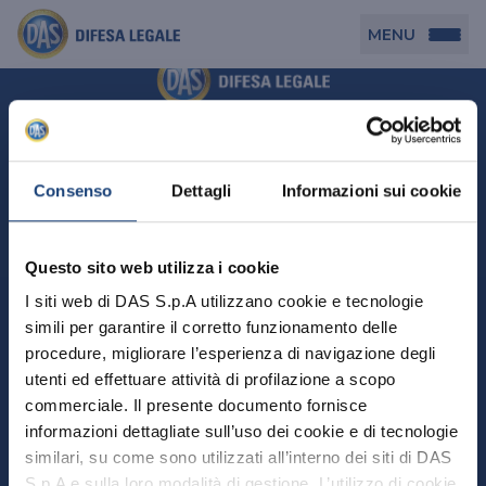
MENU
Persona
DAS per Te
Cerca agenzia
Azienda
Consenso
Dettagli
Informazioni sui cookie
DAS in Movimento
DAS Tutela Associazioni
Novità
Professionista
Questo sito web utilizza i cookie
DAS Tutela Aziende
Persona
I siti web di DAS S.p.A utilizzano cookie e tecnologie
DAS Impresa Edile
DAS Professionista
simili per garantire il corretto funzionamento delle
DAS per Te
Cerca Agenzia
Azienda
DAS Tutela Manager P. Giuridica
DAS Professione Sanitaria
procedure, migliorare l’esperienza di navigazione degli
DAS in Movimento
utenti ed effettuare attività di profilazione a scopo
DAS Tutela Aziende
DAS in Condominio
DAS Tutela Manager P. Fisica
Professionista
commerciale. Il presente documento fornisce
DAS Impresa Edile
DAS Circolazione Business
informazioni dettagliate sull’uso dei cookie e di tecnologie
DAS Tutela Manager P. Giuridica
DAS Professionista
Perchè scegliere DAS
DAS in Condominio
similari, su come sono utilizzati all’interno dei siti di DAS
La nostra famiglia, la nostra casa, la nostra intimità.
DAS Professione Sanitaria
DAS Ritiro Patente Business
DAS Circolazione Business
Una serie di prodotti dedicati all’assicurazione
S.p.A e sulla loro modalità di gestione. L’utilizzo di cookie
DAS Tutela Manager P. Fisica