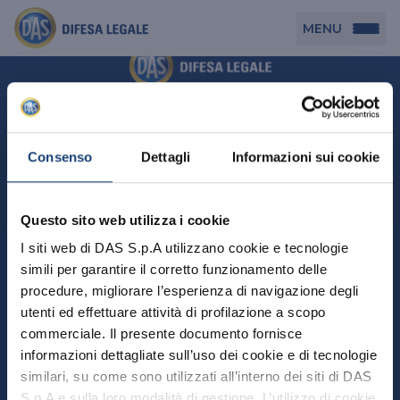
MENU
Persona
DAS per Te
Cerca agenzia
Azienda
Consenso
Dettagli
Informazioni sui cookie
DAS in Movimento
DAS Tutela Associazioni
Novità
Professionista
Questo sito web utilizza i cookie
DAS Tutela Aziende
Persona
I siti web di DAS S.p.A utilizzano cookie e tecnologie
DAS Impresa Edile
DAS Professionista
simili per garantire il corretto funzionamento delle
DAS per Te
Cerca Agenzia
Azienda
DAS Tutela Manager P. Giuridica
DAS Professione Sanitaria
procedure, migliorare l’esperienza di navigazione degli
DAS in Movimento
utenti ed effettuare attività di profilazione a scopo
DAS Tutela Aziende
DAS in Condominio
DAS Tutela Manager P. Fisica
Professionista
commerciale. Il presente documento fornisce
DAS Impresa Edile
DAS Circolazione Business
informazioni dettagliate sull’uso dei cookie e di tecnologie
DAS Tutela Manager P. Giuridica
DAS Professionista
Perchè scegliere DAS
DAS in Condominio
similari, su come sono utilizzati all’interno dei siti di DAS
La nostra famiglia, la nostra casa, la nostra intimità.
DAS Professione Sanitaria
DAS Ritiro Patente Business
DAS Circolazione Business
Una serie di prodotti dedicati all’assicurazione
S.p.A e sulla loro modalità di gestione. L’utilizzo di cookie
DAS Tutela Manager P. Fisica