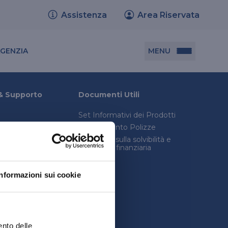
Assistenza
Area Riservata
Cerca agenzia
MENU
AGENZIA
Documenti utili
& Supporto
Documenti Utili
Set Informativi dei Prodotti
Set informativi dei prodotti
Trasferimento Polizze
Trasferimento polizze
onica avanzata
Relazione sulla solvibilità e
condizioni finanziaria
consulenza legale
Relazione sulla solvibilità e condizione
inistro
finanziaria
Informazioni sui cookie
quenti
ento delle