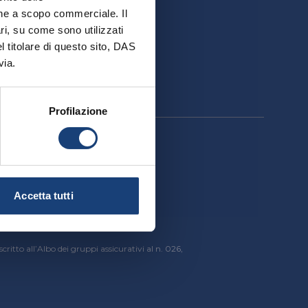
ativa
ione a scopo commerciale. Il
ri, su come sono utilizzati
el titolare di questo sito, DAS
via.
Profilazione
cessibilità
Accetta tutti
critto all’Albo dei gruppi assicurativi al n. 026,