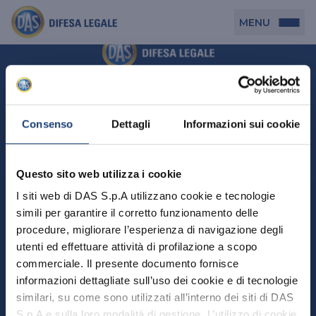
MENU
Persona
DAS per Te
Cerca agenzia
Azienda
Consenso
Dettagli
Informazioni sui cookie
DAS in Movimento
DAS Tutela Associazioni
Novità
Professionista
Questo sito web utilizza i cookie
DAS Tutela Aziende
Persona
I siti web di DAS S.p.A utilizzano cookie e tecnologie
DAS Impresa Edile
DAS Professionista
simili per garantire il corretto funzionamento delle
DAS per Te
Cerca Agenzia
Azienda
DAS Tutela Manager P. Giuridica
DAS Professione Sanitaria
procedure, migliorare l’esperienza di navigazione degli
DAS in Movimento
utenti ed effettuare attività di profilazione a scopo
DAS Tutela Aziende
DAS in Condominio
DAS Tutela Manager P. Fisica
Professionista
commerciale. Il presente documento fornisce
DAS Impresa Edile
DAS Circolazione Business
informazioni dettagliate sull’uso dei cookie e di tecnologie
DAS Tutela Manager P. Giuridica
DAS Professionista
Perchè scegliere DAS
DAS in Condominio
similari, su come sono utilizzati all’interno dei siti di DAS
La nostra famiglia, la nostra casa, la nostra intimità.
DAS Professione Sanitaria
DAS Ritiro Patente Business
DAS Circolazione Business
Una serie di prodotti dedicati all’assicurazione
S.p.A e sulla loro modalità di gestione. L’utilizzo di cookie
DAS Tutela Manager P. Fisica