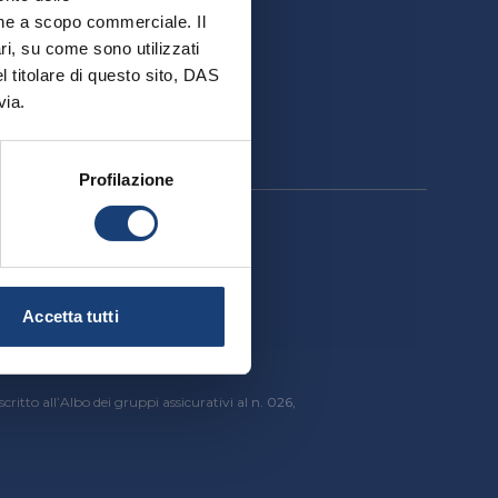
ativa
ione a scopo commerciale. Il
ri, su come sono utilizzati
el titolare di questo sito, DAS
via.
Profilazione
cessibilità
Accetta tutti
critto all’Albo dei gruppi assicurativi al n. 026,