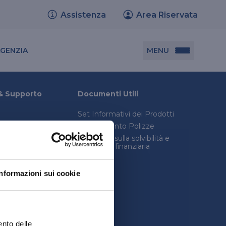
Assistenza
Area Riservata
Cerca agenzia
MENU
AGENZIA
Documenti utili
& Supporto
Documenti Utili
Set Informativi dei Prodotti
Set informativi dei prodotti
Trasferimento Polizze
Trasferimento polizze
onica avanzata
Relazione sulla solvibilità e
condizioni finanziaria
consulenza legale
Relazione sulla solvibilità e condizione
inistro
finanziaria
Informazioni sui cookie
quenti
ento delle