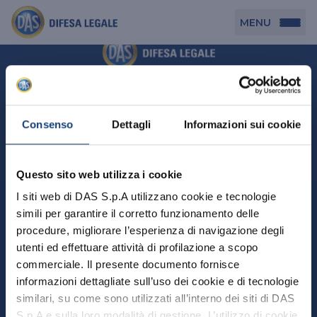
MENU
Persona
DAS per Te
Cerca agenzia
Azienda
Consenso
Dettagli
Informazioni sui cookie
DAS in Movimento
DAS Tutela Associazioni
Novità
Professionista
Questo sito web utilizza i cookie
DAS Tutela Aziende
Persona
I siti web di DAS S.p.A utilizzano cookie e tecnologie
DAS Impresa Edile
DAS Professionista
simili per garantire il corretto funzionamento delle
DAS per Te
Cerca Agenzia
Azienda
DAS Tutela Manager P. Giuridica
DAS Professione Sanitaria
procedure, migliorare l’esperienza di navigazione degli
DAS in Movimento
utenti ed effettuare attività di profilazione a scopo
DAS Tutela Aziende
DAS in Condominio
DAS Tutela Manager P. Fisica
Professionista
commerciale. Il presente documento fornisce
DAS Impresa Edile
DAS Circolazione Business
informazioni dettagliate sull’uso dei cookie e di tecnologie
DAS Tutela Manager P. Giuridica
DAS Professionista
Perchè scegliere DAS
DAS in Condominio
similari, su come sono utilizzati all’interno dei siti di DAS
La nostra famiglia, la nostra casa, la nostra intimità.
DAS Professione Sanitaria
DAS Ritiro Patente Business
DAS Circolazione Business
Una serie di prodotti dedicati all’assicurazione
S.p.A e sulla loro modalità di gestione. L’utilizzo di cookie
DAS Tutela Manager P. Fisica