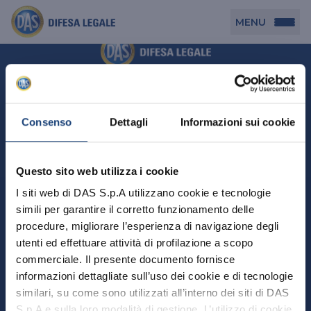
MENU
Persona
DAS per Te
Cerca agenzia
Azienda
Consenso
Dettagli
Informazioni sui cookie
DAS in Movimento
DAS Tutela Associazioni
Novità
Professionista
Questo sito web utilizza i cookie
DAS Tutela Aziende
Persona
I siti web di DAS S.p.A utilizzano cookie e tecnologie
DAS Impresa Edile
DAS Professionista
simili per garantire il corretto funzionamento delle
DAS per Te
Cerca Agenzia
Azienda
DAS Tutela Manager P. Giuridica
DAS Professione Sanitaria
procedure, migliorare l’esperienza di navigazione degli
DAS in Movimento
utenti ed effettuare attività di profilazione a scopo
DAS Tutela Aziende
DAS in Condominio
DAS Tutela Manager P. Fisica
Professionista
commerciale. Il presente documento fornisce
DAS Impresa Edile
DAS Circolazione Business
informazioni dettagliate sull’uso dei cookie e di tecnologie
DAS Tutela Manager P. Giuridica
DAS Professionista
Perchè scegliere DAS
DAS in Condominio
similari, su come sono utilizzati all’interno dei siti di DAS
La nostra famiglia, la nostra casa, la nostra intimità.
DAS Professione Sanitaria
DAS Ritiro Patente Business
DAS Circolazione Business
Una serie di prodotti dedicati all’assicurazione
S.p.A e sulla loro modalità di gestione. L’utilizzo di cookie
DAS Tutela Manager P. Fisica