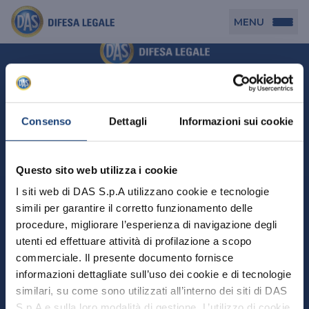
MENU
Persona
DAS per Te
Cerca agenzia
Azienda
Consenso
Dettagli
Informazioni sui cookie
DAS in Movimento
DAS Tutela Associazioni
Novità
Professionista
Questo sito web utilizza i cookie
DAS Tutela Aziende
Persona
I siti web di DAS S.p.A utilizzano cookie e tecnologie
DAS Impresa Edile
DAS Professionista
simili per garantire il corretto funzionamento delle
DAS per Te
Cerca Agenzia
Azienda
DAS Tutela Manager P. Giuridica
DAS Professione Sanitaria
procedure, migliorare l’esperienza di navigazione degli
DAS in Movimento
utenti ed effettuare attività di profilazione a scopo
DAS Tutela Aziende
DAS in Condominio
DAS Tutela Manager P. Fisica
Professionista
commerciale. Il presente documento fornisce
DAS Impresa Edile
DAS Circolazione Business
informazioni dettagliate sull’uso dei cookie e di tecnologie
DAS Tutela Manager P. Giuridica
DAS Professionista
Perchè scegliere DAS
DAS in Condominio
similari, su come sono utilizzati all’interno dei siti di DAS
La nostra famiglia, la nostra casa, la nostra intimità.
DAS Professione Sanitaria
DAS Ritiro Patente Business
DAS Circolazione Business
Una serie di prodotti dedicati all’assicurazione
S.p.A e sulla loro modalità di gestione. L’utilizzo di cookie
DAS Tutela Manager P. Fisica