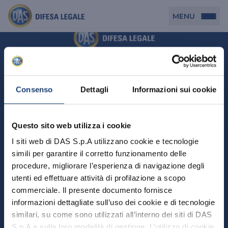
MENU
Persona
DAS per Te
Cerca agenzia
Azienda
Consenso
Dettagli
Informazioni sui cookie
DAS in Movimento
DAS Tutela Associazioni
Novità
Professionista
Questo sito web utilizza i cookie
DAS Tutela Aziende
Persona
I siti web di DAS S.p.A utilizzano cookie e tecnologie
DAS Impresa Edile
DAS Professionista
simili per garantire il corretto funzionamento delle
DAS per Te
Cerca Agenzia
Azienda
DAS Tutela Manager P. Giuridica
DAS Professione Sanitaria
procedure, migliorare l’esperienza di navigazione degli
DAS in Movimento
utenti ed effettuare attività di profilazione a scopo
DAS Tutela Aziende
DAS in Condominio
DAS Tutela Manager P. Fisica
Professionista
commerciale. Il presente documento fornisce
DAS Impresa Edile
DAS Circolazione Business
informazioni dettagliate sull’uso dei cookie e di tecnologie
DAS Tutela Manager P. Giuridica
DAS Professionista
Perchè scegliere DAS
DAS in Condominio
similari, su come sono utilizzati all’interno dei siti di DAS
La nostra famiglia, la nostra casa, la nostra intimità.
DAS Professione Sanitaria
DAS Ritiro Patente Business
DAS Circolazione Business
Una serie di prodotti dedicati all’assicurazione
S.p.A e sulla loro modalità di gestione. L’utilizzo di cookie
DAS Tutela Manager P. Fisica