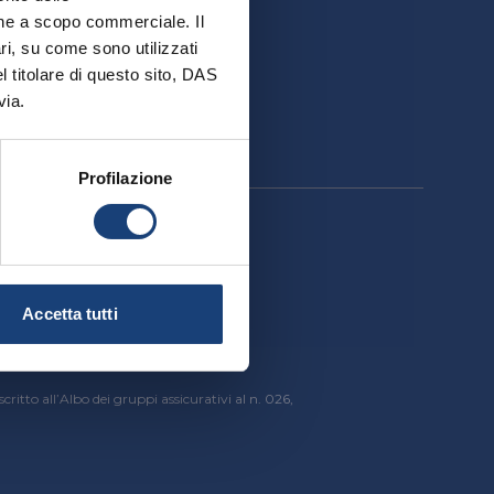
ativa
ione a scopo commerciale. Il
ri, su come sono utilizzati
el titolare di questo sito, DAS
via.
Profilazione
cessibilità
Accetta tutti
critto all’Albo dei gruppi assicurativi al n. 026,