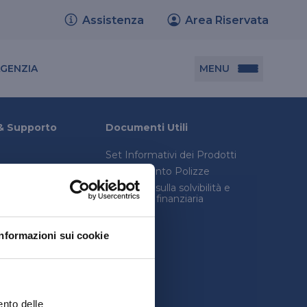
Assistenza
Area Riservata
Cerca agenzia
MENU
AGENZIA
Documenti utili
& Supporto
Documenti Utili
Set Informativi dei Prodotti
Set informativi dei prodotti
Trasferimento Polizze
Trasferimento polizze
onica avanzata
Relazione sulla solvibilità e
condizioni finanziaria
consulenza legale
Relazione sulla solvibilità e condizione
inistro
finanziaria
Informazioni sui cookie
quenti
ento delle