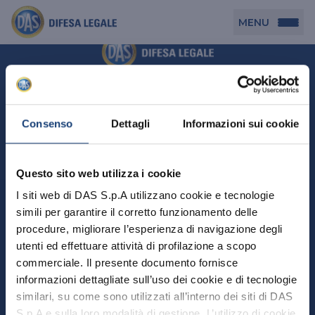
MENU
Persona
DAS per Te
Cerca agenzia
Azienda
Consenso
Dettagli
Informazioni sui cookie
DAS in Movimento
DAS Tutela Associazioni
Novità
Professionista
Questo sito web utilizza i cookie
DAS Tutela Aziende
Persona
I siti web di DAS S.p.A utilizzano cookie e tecnologie
DAS Impresa Edile
DAS Professionista
simili per garantire il corretto funzionamento delle
DAS per Te
Cerca Agenzia
Azienda
DAS Tutela Manager P. Giuridica
DAS Professione Sanitaria
procedure, migliorare l’esperienza di navigazione degli
DAS in Movimento
utenti ed effettuare attività di profilazione a scopo
DAS Tutela Aziende
DAS in Condominio
DAS Tutela Manager P. Fisica
Professionista
commerciale. Il presente documento fornisce
DAS Impresa Edile
DAS Circolazione Business
informazioni dettagliate sull’uso dei cookie e di tecnologie
DAS Tutela Manager P. Giuridica
DAS Professionista
Perchè scegliere DAS
DAS in Condominio
similari, su come sono utilizzati all’interno dei siti di DAS
La nostra famiglia, la nostra casa, la nostra intimità.
DAS Professione Sanitaria
DAS Ritiro Patente Business
DAS Circolazione Business
Una serie di prodotti dedicati all’assicurazione
S.p.A e sulla loro modalità di gestione. L’utilizzo di cookie
DAS Tutela Manager P. Fisica