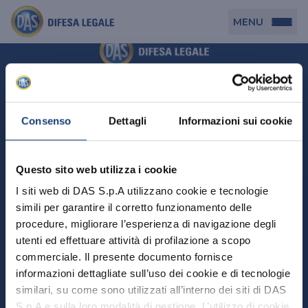
MENU
Persona
DAS per Te
Cerca agenzia
Azienda
Consenso
Dettagli
Informazioni sui cookie
DAS in Movimento
DAS Tutela Associazioni
Novità
Professionista
Questo sito web utilizza i cookie
DAS Tutela Aziende
Persona
I siti web di DAS S.p.A utilizzano cookie e tecnologie
DAS Impresa Edile
DAS Professionista
simili per garantire il corretto funzionamento delle
DAS per Te
Cerca Agenzia
Azienda
DAS Tutela Manager P. Giuridica
DAS Professione Sanitaria
procedure, migliorare l’esperienza di navigazione degli
DAS in Movimento
utenti ed effettuare attività di profilazione a scopo
DAS Tutela Aziende
DAS in Condominio
DAS Tutela Manager P. Fisica
Professionista
commerciale. Il presente documento fornisce
DAS Impresa Edile
DAS Circolazione Business
informazioni dettagliate sull’uso dei cookie e di tecnologie
DAS Tutela Manager P. Giuridica
DAS Professionista
Perchè scegliere DAS
DAS in Condominio
similari, su come sono utilizzati all’interno dei siti di DAS
La nostra famiglia, la nostra casa, la nostra intimità.
DAS Professione Sanitaria
DAS Ritiro Patente Business
DAS Circolazione Business
Una serie di prodotti dedicati all’assicurazione
S.p.A e sulla loro modalità di gestione. L’utilizzo di cookie
DAS Tutela Manager P. Fisica