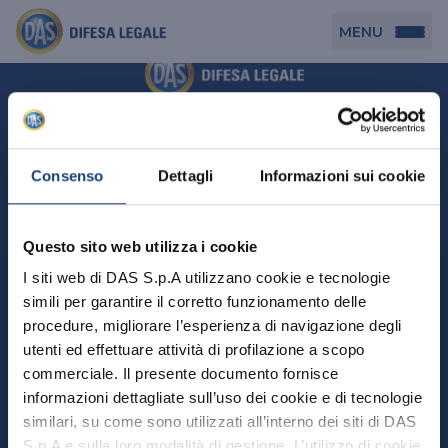
MENU
Persona
DAS per Te
Cerca agenzia
Azienda
Consenso
Dettagli
Informazioni sui cookie
DAS in Movimento
DAS Tutela Associazioni
Novità
Professionista
Questo sito web utilizza i cookie
DAS Tutela Aziende
Persona
I siti web di DAS S.p.A utilizzano cookie e tecnologie
DAS Impresa Edile
DAS Professionista
simili per garantire il corretto funzionamento delle
DAS per Te
Cerca Agenzia
Azienda
DAS Tutela Manager P. Giuridica
DAS Professione Sanitaria
procedure, migliorare l’esperienza di navigazione degli
DAS in Movimento
utenti ed effettuare attività di profilazione a scopo
DAS Tutela Aziende
DAS in Condominio
DAS Tutela Manager P. Fisica
Professionista
commerciale. Il presente documento fornisce
DAS Impresa Edile
DAS Circolazione Business
informazioni dettagliate sull’uso dei cookie e di tecnologie
DAS Tutela Manager P. Giuridica
DAS Professionista
Perchè scegliere DAS
DAS in Condominio
similari, su come sono utilizzati all’interno dei siti di DAS
La nostra famiglia, la nostra casa, la nostra intimità.
DAS Professione Sanitaria
DAS Ritiro Patente Business
DAS Circolazione Business
Una serie di prodotti dedicati all’assicurazione
S.p.A e sulla loro modalità di gestione. L’utilizzo di cookie
DAS Tutela Manager P. Fisica