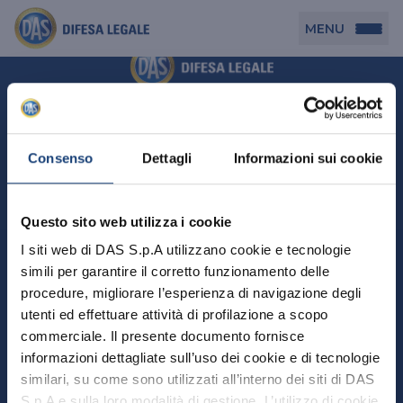
MENU
Persona
DAS per Te
Cerca agenzia
Azienda
Consenso
Dettagli
Informazioni sui cookie
DAS in Movimento
DAS Tutela Associazioni
Novità
Professionista
Questo sito web utilizza i cookie
DAS Tutela Aziende
Persona
I siti web di DAS S.p.A utilizzano cookie e tecnologie
DAS Impresa Edile
DAS Professionista
simili per garantire il corretto funzionamento delle
DAS per Te
Cerca Agenzia
Azienda
DAS Tutela Manager P. Giuridica
DAS Professione Sanitaria
procedure, migliorare l’esperienza di navigazione degli
DAS in Movimento
utenti ed effettuare attività di profilazione a scopo
DAS Tutela Aziende
DAS in Condominio
DAS Tutela Manager P. Fisica
Professionista
commerciale. Il presente documento fornisce
DAS Impresa Edile
DAS Circolazione Business
informazioni dettagliate sull’uso dei cookie e di tecnologie
DAS Tutela Manager P. Giuridica
DAS Professionista
Perchè scegliere DAS
DAS in Condominio
similari, su come sono utilizzati all’interno dei siti di DAS
La nostra famiglia, la nostra casa, la nostra intimità.
DAS Professione Sanitaria
DAS Ritiro Patente Business
DAS Circolazione Business
Una serie di prodotti dedicati all’assicurazione
S.p.A e sulla loro modalità di gestione. L’utilizzo di cookie
DAS Tutela Manager P. Fisica