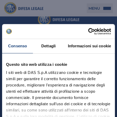
MENU
Persona
DAS per Te
Cerca agenzia
Azienda
Consenso
Dettagli
Informazioni sui cookie
DAS in Movimento
DAS Tutela Associazioni
Novità
Professionista
Questo sito web utilizza i cookie
DAS Tutela Aziende
Persona
I siti web di DAS S.p.A utilizzano cookie e tecnologie
DAS Impresa Edile
DAS Professionista
simili per garantire il corretto funzionamento delle
DAS per Te
Cerca Agenzia
Azienda
DAS Tutela Manager P. Giuridica
DAS Professione Sanitaria
procedure, migliorare l’esperienza di navigazione degli
DAS in Movimento
utenti ed effettuare attività di profilazione a scopo
DAS Tutela Aziende
DAS in Condominio
DAS Tutela Manager P. Fisica
Professionista
commerciale. Il presente documento fornisce
DAS Impresa Edile
DAS Circolazione Business
informazioni dettagliate sull’uso dei cookie e di tecnologie
DAS Tutela Manager P. Giuridica
DAS Professionista
Perchè scegliere DAS
DAS in Condominio
similari, su come sono utilizzati all’interno dei siti di DAS
La nostra famiglia, la nostra casa, la nostra intimità.
DAS Professione Sanitaria
DAS Ritiro Patente Business
DAS Circolazione Business
Una serie di prodotti dedicati all’assicurazione
S.p.A e sulla loro modalità di gestione. L’utilizzo di cookie
DAS Tutela Manager P. Fisica