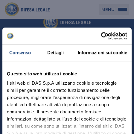
MENU
Persona
DAS per Te
Cerca agenzia
Azienda
Consenso
Dettagli
Informazioni sui cookie
DAS in Movimento
DAS Tutela Associazioni
Novità
Professionista
Questo sito web utilizza i cookie
DAS Tutela Aziende
Persona
I siti web di DAS S.p.A utilizzano cookie e tecnologie
DAS Impresa Edile
DAS Professionista
simili per garantire il corretto funzionamento delle
DAS per Te
Cerca Agenzia
Azienda
DAS Tutela Manager P. Giuridica
DAS Professione Sanitaria
procedure, migliorare l’esperienza di navigazione degli
DAS in Movimento
utenti ed effettuare attività di profilazione a scopo
DAS Tutela Aziende
DAS in Condominio
DAS Tutela Manager P. Fisica
Professionista
commerciale. Il presente documento fornisce
DAS Impresa Edile
DAS Circolazione Business
informazioni dettagliate sull’uso dei cookie e di tecnologie
DAS Tutela Manager P. Giuridica
DAS Professionista
Perchè scegliere DAS
DAS in Condominio
similari, su come sono utilizzati all’interno dei siti di DAS
La nostra famiglia, la nostra casa, la nostra intimità.
DAS Professione Sanitaria
DAS Ritiro Patente Business
DAS Circolazione Business
Una serie di prodotti dedicati all’assicurazione
S.p.A e sulla loro modalità di gestione. L’utilizzo di cookie
DAS Tutela Manager P. Fisica