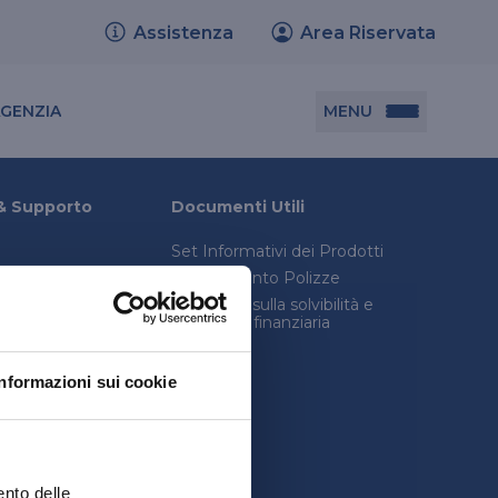
Assistenza
Area Riservata
Cerca agenzia
MENU
AGENZIA
Documenti utili
& Supporto
Documenti Utili
Set Informativi dei Prodotti
Set informativi dei prodotti
Trasferimento Polizze
Trasferimento polizze
onica avanzata
Relazione sulla solvibilità e
condizioni finanziaria
consulenza legale
Relazione sulla solvibilità e condizione
inistro
finanziaria
Informazioni sui cookie
quenti
ento delle