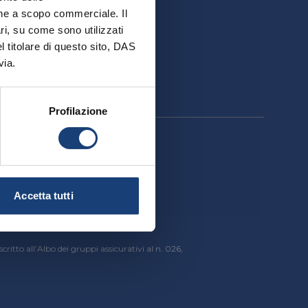
ativa
ione a scopo commerciale. Il
ri, su come sono utilizzati
el titolare di questo sito, DAS
via.
Profilazione
cessibilità
Accetta tutti
critto all’Albo dei gruppi assicurativi al n. 026,