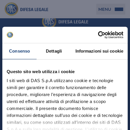
MENU
Persona
DAS per Te
Cerca agenzia
Azienda
Consenso
Dettagli
Informazioni sui cookie
DAS in Movimento
DAS Tutela Associazioni
Novità
Professionista
Questo sito web utilizza i cookie
DAS Tutela Aziende
Persona
I siti web di DAS S.p.A utilizzano cookie e tecnologie
DAS Impresa Edile
DAS Professionista
simili per garantire il corretto funzionamento delle
DAS per Te
Cerca Agenzia
Azienda
DAS Tutela Manager P. Giuridica
DAS Professione Sanitaria
procedure, migliorare l’esperienza di navigazione degli
DAS in Movimento
utenti ed effettuare attività di profilazione a scopo
DAS Tutela Aziende
DAS in Condominio
DAS Tutela Manager P. Fisica
Professionista
commerciale. Il presente documento fornisce
DAS Impresa Edile
DAS Circolazione Business
informazioni dettagliate sull’uso dei cookie e di tecnologie
DAS Tutela Manager P. Giuridica
DAS Professionista
Perchè scegliere DAS
DAS in Condominio
similari, su come sono utilizzati all’interno dei siti di DAS
La nostra famiglia, la nostra casa, la nostra intimità.
DAS Professione Sanitaria
DAS Ritiro Patente Business
DAS Circolazione Business
Una serie di prodotti dedicati all’assicurazione
S.p.A e sulla loro modalità di gestione. L’utilizzo di cookie
DAS Tutela Manager P. Fisica