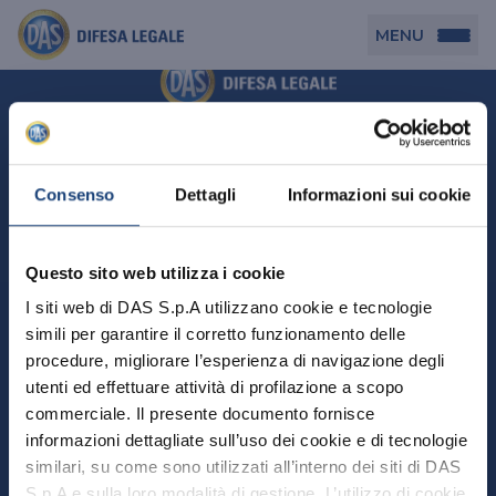
MENU
Persona
DAS per Te
Cerca agenzia
Azienda
Consenso
Dettagli
Informazioni sui cookie
DAS in Movimento
DAS Tutela Associazioni
Novità
Professionista
Questo sito web utilizza i cookie
DAS Tutela Aziende
Persona
I siti web di DAS S.p.A utilizzano cookie e tecnologie
DAS Impresa Edile
DAS Professionista
simili per garantire il corretto funzionamento delle
DAS per Te
Cerca Agenzia
Azienda
DAS Tutela Manager P. Giuridica
DAS Professione Sanitaria
procedure, migliorare l’esperienza di navigazione degli
DAS in Movimento
utenti ed effettuare attività di profilazione a scopo
DAS Tutela Aziende
DAS in Condominio
DAS Tutela Manager P. Fisica
Professionista
commerciale. Il presente documento fornisce
DAS Impresa Edile
DAS Circolazione Business
informazioni dettagliate sull’uso dei cookie e di tecnologie
DAS Tutela Manager P. Giuridica
DAS Professionista
Perchè scegliere DAS
DAS in Condominio
similari, su come sono utilizzati all’interno dei siti di DAS
La nostra famiglia, la nostra casa, la nostra intimità.
DAS Professione Sanitaria
DAS Ritiro Patente Business
DAS Circolazione Business
Una serie di prodotti dedicati all’assicurazione
S.p.A e sulla loro modalità di gestione. L’utilizzo di cookie
DAS Tutela Manager P. Fisica