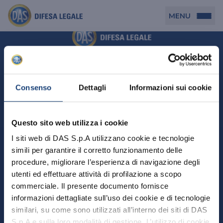
MENU
Persona
DAS per Te
Cerca agenzia
Azienda
Consenso
Dettagli
Informazioni sui cookie
DAS in Movimento
DAS Tutela Associazioni
Novità
Professionista
Questo sito web utilizza i cookie
DAS Tutela Aziende
Persona
I siti web di DAS S.p.A utilizzano cookie e tecnologie
DAS Impresa Edile
DAS Professionista
simili per garantire il corretto funzionamento delle
DAS per Te
Cerca Agenzia
Azienda
DAS Tutela Manager P. Giuridica
DAS Professione Sanitaria
procedure, migliorare l’esperienza di navigazione degli
DAS in Movimento
utenti ed effettuare attività di profilazione a scopo
DAS Tutela Aziende
DAS in Condominio
DAS Tutela Manager P. Fisica
Professionista
commerciale. Il presente documento fornisce
DAS Impresa Edile
DAS Circolazione Business
informazioni dettagliate sull’uso dei cookie e di tecnologie
DAS Tutela Manager P. Giuridica
DAS Professionista
Perchè scegliere DAS
DAS in Condominio
similari, su come sono utilizzati all’interno dei siti di DAS
La nostra famiglia, la nostra casa, la nostra intimità.
DAS Professione Sanitaria
DAS Ritiro Patente Business
DAS Circolazione Business
Una serie di prodotti dedicati all’assicurazione
S.p.A e sulla loro modalità di gestione. L’utilizzo di cookie
DAS Tutela Manager P. Fisica