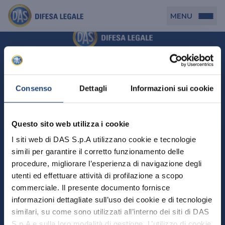
MENU
Persona
DAS per Te
Cerca agenzia
Azienda
Consenso
Dettagli
Informazioni sui cookie
DAS in Movimento
DAS Tutela Associazioni
Novità
Professionista
Questo sito web utilizza i cookie
DAS Tutela Aziende
Persona
I siti web di DAS S.p.A utilizzano cookie e tecnologie
DAS Impresa Edile
DAS Professionista
simili per garantire il corretto funzionamento delle
DAS per Te
Cerca Agenzia
Azienda
DAS Tutela Manager P. Giuridica
DAS Professione Sanitaria
procedure, migliorare l’esperienza di navigazione degli
DAS in Movimento
utenti ed effettuare attività di profilazione a scopo
DAS Tutela Aziende
DAS in Condominio
DAS Tutela Manager P. Fisica
Professionista
commerciale. Il presente documento fornisce
DAS Impresa Edile
DAS Circolazione Business
informazioni dettagliate sull’uso dei cookie e di tecnologie
DAS Tutela Manager P. Giuridica
DAS Professionista
Perchè scegliere DAS
DAS in Condominio
similari, su come sono utilizzati all’interno dei siti di DAS
La nostra famiglia, la nostra casa, la nostra intimità.
DAS Professione Sanitaria
DAS Ritiro Patente Business
DAS Circolazione Business
Una serie di prodotti dedicati all’assicurazione
S.p.A e sulla loro modalità di gestione. L’utilizzo di cookie
DAS Tutela Manager P. Fisica