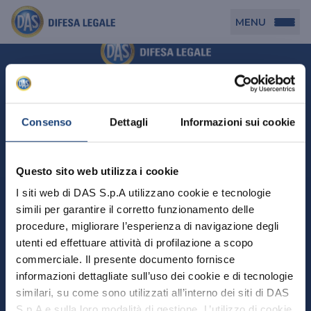
MENU
Persona
DAS per Te
Cerca agenzia
Azienda
Consenso
Dettagli
Informazioni sui cookie
DAS in Movimento
DAS Tutela Associazioni
Novità
Professionista
Questo sito web utilizza i cookie
DAS Tutela Aziende
Persona
I siti web di DAS S.p.A utilizzano cookie e tecnologie
DAS Impresa Edile
DAS Professionista
simili per garantire il corretto funzionamento delle
DAS per Te
Cerca Agenzia
Azienda
DAS Tutela Manager P. Giuridica
DAS Professione Sanitaria
procedure, migliorare l’esperienza di navigazione degli
DAS in Movimento
utenti ed effettuare attività di profilazione a scopo
DAS Tutela Aziende
DAS in Condominio
DAS Tutela Manager P. Fisica
Professionista
commerciale. Il presente documento fornisce
DAS Impresa Edile
DAS Circolazione Business
informazioni dettagliate sull’uso dei cookie e di tecnologie
DAS Tutela Manager P. Giuridica
DAS Professionista
Perchè scegliere DAS
DAS in Condominio
similari, su come sono utilizzati all’interno dei siti di DAS
La nostra famiglia, la nostra casa, la nostra intimità.
DAS Professione Sanitaria
DAS Ritiro Patente Business
DAS Circolazione Business
Una serie di prodotti dedicati all’assicurazione
S.p.A e sulla loro modalità di gestione. L’utilizzo di cookie
DAS Tutela Manager P. Fisica