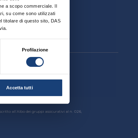
ativa
ione a scopo commerciale. Il
ri, su come sono utilizzati
el titolare di questo sito, DAS
via.
Profilazione
cessibilità
Accetta tutti
critto all’Albo dei gruppi assicurativi al n. 026,