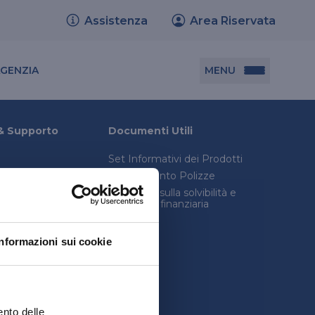
Assistenza
Area Riservata
Cerca agenzia
MENU
AGENZIA
Documenti utili
& Supporto
Documenti Utili
Set Informativi dei Prodotti
Set informativi dei prodotti
Trasferimento Polizze
Trasferimento polizze
onica avanzata
Relazione sulla solvibilità e
condizioni finanziaria
consulenza legale
Relazione sulla solvibilità e condizione
inistro
finanziaria
Informazioni sui cookie
quenti
ento delle