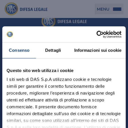
MENU
Persona
DAS per Te
Cerca agenzia
Azienda
Consenso
Dettagli
Informazioni sui cookie
DAS in Movimento
DAS Tutela Associazioni
Novità
Professionista
Questo sito web utilizza i cookie
DAS Tutela Aziende
Persona
I siti web di DAS S.p.A utilizzano cookie e tecnologie
DAS Impresa Edile
DAS Professionista
simili per garantire il corretto funzionamento delle
DAS per Te
Cerca Agenzia
Azienda
DAS Tutela Manager P. Giuridica
DAS Professione Sanitaria
procedure, migliorare l’esperienza di navigazione degli
DAS in Movimento
utenti ed effettuare attività di profilazione a scopo
DAS Tutela Aziende
DAS in Condominio
DAS Tutela Manager P. Fisica
Professionista
commerciale. Il presente documento fornisce
DAS Impresa Edile
DAS Circolazione Business
informazioni dettagliate sull’uso dei cookie e di tecnologie
DAS Tutela Manager P. Giuridica
DAS Professionista
Perchè scegliere DAS
DAS in Condominio
similari, su come sono utilizzati all’interno dei siti di DAS
La nostra famiglia, la nostra casa, la nostra intimità.
DAS Professione Sanitaria
DAS Ritiro Patente Business
DAS Circolazione Business
Una serie di prodotti dedicati all’assicurazione
S.p.A e sulla loro modalità di gestione. L’utilizzo di cookie
DAS Tutela Manager P. Fisica