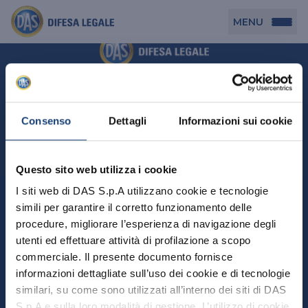
MENU
Persona
DAS per Te
Cerca agenzia
Azienda
Consenso
Dettagli
Informazioni sui cookie
DAS in Movimento
DAS Tutela Associazioni
Novità
Professionista
Questo sito web utilizza i cookie
DAS Tutela Aziende
Persona
I siti web di DAS S.p.A utilizzano cookie e tecnologie
DAS Impresa Edile
DAS Professionista
simili per garantire il corretto funzionamento delle
DAS per Te
Cerca Agenzia
Azienda
DAS Tutela Manager P. Giuridica
DAS Professione Sanitaria
procedure, migliorare l’esperienza di navigazione degli
DAS in Movimento
utenti ed effettuare attività di profilazione a scopo
DAS Tutela Aziende
DAS in Condominio
DAS Tutela Manager P. Fisica
Professionista
commerciale. Il presente documento fornisce
DAS Impresa Edile
DAS Circolazione Business
informazioni dettagliate sull’uso dei cookie e di tecnologie
DAS Tutela Manager P. Giuridica
DAS Professionista
Perchè scegliere DAS
DAS in Condominio
similari, su come sono utilizzati all’interno dei siti di DAS
La nostra famiglia, la nostra casa, la nostra intimità.
DAS Professione Sanitaria
DAS Ritiro Patente Business
DAS Circolazione Business
Una serie di prodotti dedicati all’assicurazione
S.p.A e sulla loro modalità di gestione. L’utilizzo di cookie
DAS Tutela Manager P. Fisica