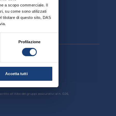
ativa
ione a scopo commerciale. Il
ri, su come sono utilizzati
el titolare di questo sito, DAS
via.
Profilazione
cessibilità
Accetta tutti
critto all’Albo dei gruppi assicurativi al n. 026,