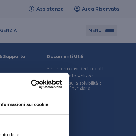
Assistenza
Area Riservata
Cerca agenzia
MENU
AGENZIA
Documenti utili
& Supporto
Documenti Utili
Set Informativi dei Prodotti
Set informativi dei prodotti
Trasferimento Polizze
Trasferimento polizze
onica avanzata
Relazione sulla solvibilità e
condizioni finanziaria
consulenza legale
Relazione sulla solvibilità e condizione
inistro
finanziaria
Informazioni sui cookie
quenti
ento delle