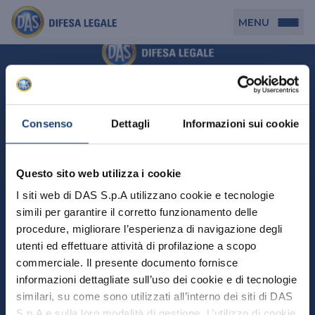
MENU
Persona
DAS per Te
Cerca agenzia
Azienda
Consenso
Dettagli
Informazioni sui cookie
DAS in Movimento
DAS Tutela Associazioni
Novità
Professionista
Questo sito web utilizza i cookie
DAS Tutela Aziende
Persona
I siti web di DAS S.p.A utilizzano cookie e tecnologie
DAS Impresa Edile
DAS Professionista
simili per garantire il corretto funzionamento delle
DAS per Te
Cerca Agenzia
Azienda
DAS Tutela Manager P. Giuridica
DAS Professione Sanitaria
procedure, migliorare l’esperienza di navigazione degli
DAS in Movimento
utenti ed effettuare attività di profilazione a scopo
DAS Tutela Aziende
DAS in Condominio
DAS Tutela Manager P. Fisica
Professionista
commerciale. Il presente documento fornisce
DAS Impresa Edile
DAS Circolazione Business
informazioni dettagliate sull’uso dei cookie e di tecnologie
DAS Tutela Manager P. Giuridica
DAS Professionista
Perchè scegliere DAS
DAS in Condominio
similari, su come sono utilizzati all’interno dei siti di DAS
La nostra famiglia, la nostra casa, la nostra intimità.
DAS Professione Sanitaria
DAS Ritiro Patente Business
DAS Circolazione Business
Una serie di prodotti dedicati all’assicurazione
S.p.A e sulla loro modalità di gestione. L’utilizzo di cookie
DAS Tutela Manager P. Fisica