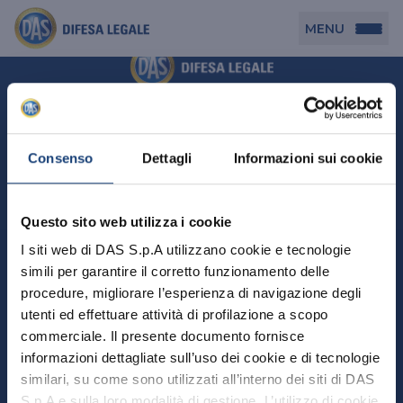
MENU
Persona
DAS per Te
Cerca agenzia
Azienda
Consenso
Dettagli
Informazioni sui cookie
DAS in Movimento
DAS Tutela Associazioni
Novità
Professionista
Questo sito web utilizza i cookie
DAS Tutela Aziende
Persona
I siti web di DAS S.p.A utilizzano cookie e tecnologie
DAS Impresa Edile
DAS Professionista
simili per garantire il corretto funzionamento delle
DAS per Te
Cerca Agenzia
Azienda
DAS Tutela Manager P. Giuridica
DAS Professione Sanitaria
procedure, migliorare l’esperienza di navigazione degli
DAS in Movimento
utenti ed effettuare attività di profilazione a scopo
DAS Tutela Aziende
DAS in Condominio
DAS Tutela Manager P. Fisica
Professionista
commerciale. Il presente documento fornisce
DAS Impresa Edile
DAS Circolazione Business
informazioni dettagliate sull’uso dei cookie e di tecnologie
DAS Tutela Manager P. Giuridica
DAS Professionista
Perchè scegliere DAS
DAS in Condominio
similari, su come sono utilizzati all’interno dei siti di DAS
La nostra famiglia, la nostra casa, la nostra intimità.
DAS Professione Sanitaria
DAS Ritiro Patente Business
DAS Circolazione Business
Una serie di prodotti dedicati all’assicurazione
S.p.A e sulla loro modalità di gestione. L’utilizzo di cookie
DAS Tutela Manager P. Fisica