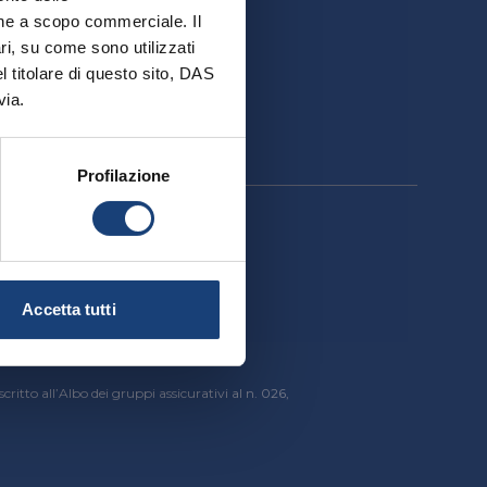
ativa
ione a scopo commerciale. Il
ri, su come sono utilizzati
el titolare di questo sito, DAS
via.
Profilazione
cessibilità
Accetta tutti
critto all’Albo dei gruppi assicurativi al n. 026,