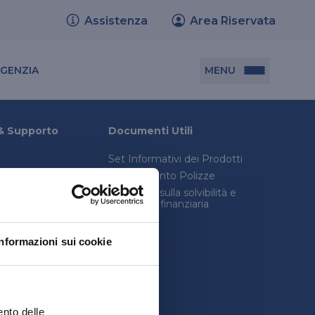
Assistenza
Area Riservata
Cerca agenzia
MENU
AGENZIA
Documenti utili
& Supporto
Documenti Utili
Set Informativi dei Prodotti
Set informativi dei prodotti
Trasferimento Polizze
Trasferimento polizze
onica avanzata
Relazione sulla solvibilità e
condizioni finanziaria
consulenza legale
Relazione sulla solvibilità e condizione
inistro
finanziaria
Informazioni sui cookie
quenti
ento delle