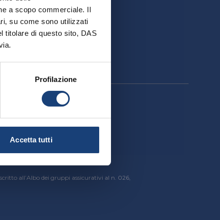
ativa
ione a scopo commerciale. Il
ri, su come sono utilizzati
el titolare di questo sito, DAS
via.
Profilazione
cessibilità
Accetta tutti
critto all’Albo dei gruppi assicurativi al n. 026,