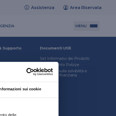
Assistenza
Area Riservata
Cerca agenzia
MENU
AGENZIA
Documenti utili
& Supporto
Documenti Utili
Set Informativi dei Prodotti
Set informativi dei prodotti
Trasferimento Polizze
Trasferimento polizze
onica avanzata
Relazione sulla solvibilità e
condizioni finanziaria
consulenza legale
Relazione sulla solvibilità e condizione
inistro
finanziaria
Informazioni sui cookie
quenti
ento delle